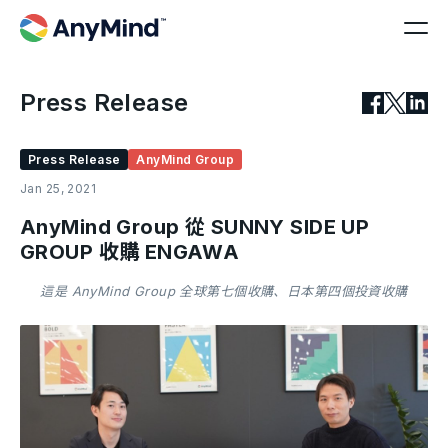
Press Release
Press Release
AnyMind Group
Jan 25, 2021
AnyMind Group 從 SUNNY SIDE UP
GROUP 收購 ENGAWA
這是 AnyMind Group 全球第七個收購、日本第四個投資收購