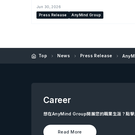
Jun 30, 2026
Press Release
AnyMind Group
Top
News
Press Release
Any
Career
想在AnyMind Group開展您的職業生涯？
Read More