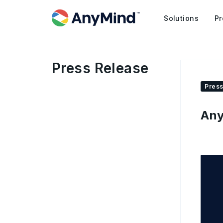
Solutions
Pr
Press Release
Press
An