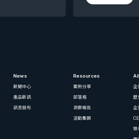
News
Resources
A
新聞中心
案例分享
企
產品新訊
部落格
歷
訊息發布
洞察報告
企
活動集錦
C
領