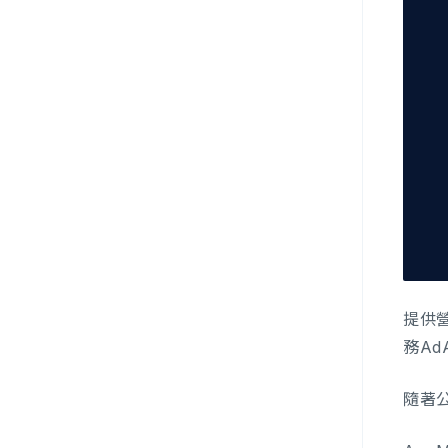
提供營
務AdA
隨著