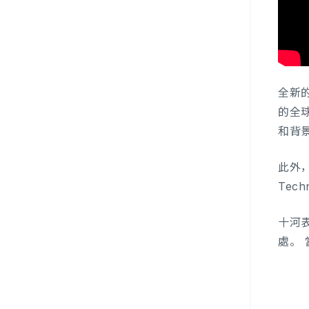
全新
的全
和背
此外，A
Tec
十河
處。