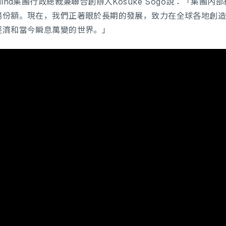
Mind集團行政總裁兼聯合創辦人Kosuke Sogo說：「集
場份額。現在，我們正著眼於長期的發展，致力在全球各地創
經濟和當今瞬息萬變的世界。」