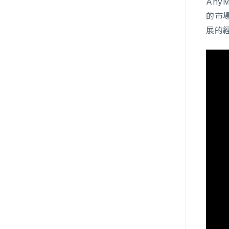
Any
的市
展的