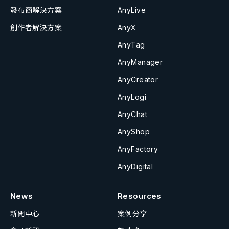
發布商解決方案
AnyLive
創作者解決方案
AnyX
AnyTag
AnyManager
AnyCreator
AnyLogi
AnyChat
AnyShop
AnyFactory
AnyDigital
News
Resources
新聞中心
案例分享