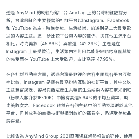
透過 AnyMind 的網紅行銷平台 AnyTag 上的台灣網紅數據分
析，台灣網紅的主要經營的社群平台以Instagram、Facebook
和 YouTube 為主；時尚美妝、生活娛樂、旅遊則是三大最受歡
迎的內容主題。進一步比較平台與內容的關係，與其他主流平台
相比，時尚美妝（45.86%）與旅遊（42.29%）主題是在
Instagram 上最受歡迎，生活類內容則因為能帶給觀眾身歷其境
的感受而在 YouTube 上大受歡迎，占比高達 47.95%。
在各社群互動率方面，透過台灣最歡迎的內容主題與各平台互動
率比較，Instagram 是擁有最高粉絲互動的社群平台，其中又以
主題豐富廣泛、容易與觀眾產生共鳴的生活娛樂內容在奈米網紅
（粉絲人數介於1K~10K）中擁有高達5.64%的平均互動率，時
尚美妝次之。Facebook 雖然在各個主題中的互動表現遜於其他
平台，但其成熟的直播技術與相對較好的觀看率，仍深受美妝品
牌喜愛。
此報告為 AnyMind Group 2021亞洲網紅趨勢報告的延伸，使用