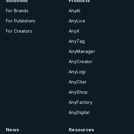
Solutions
Products
For Brands
AnyAI
For Publishers
AnyLive
For Creators
AnyX
AnyTag
AnyManager
AnyCreator
AnyLogi
AnyChat
AnyShop
AnyFactory
AnyDigital
News
Resources