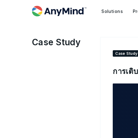
Solutions
Pr
Case Study
Case Study
การเติ