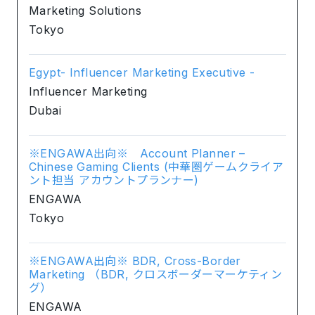
Marketing Solutions
Tokyo
Egypt- Influencer Marketing Executive -
Influencer Marketing
Dubai
※ENGAWA出向※ Account Planner –
Chinese Gaming Clients (中華圏ゲームクライア
ント担当 アカウントプランナー)
ENGAWA
Tokyo
※ENGAWA出向※ BDR, Cross-Border
Marketing （BDR, クロスボーダーマーケティン
グ）
ENGAWA