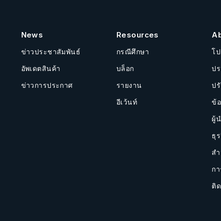
News
Resources
A
ข่าวประชาสัมพันธ์
กรณีศึกษา
โป
อัพเดตสินค้า
บล็อก
ปร
ข่าวการประกาศ
รายงาน
ปร
อีเว้นท์
ข้
ผู้
ธุร
สำ
กา
ติด