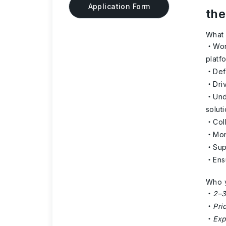
Application Form
the
What 
Wor
platf
Def
Dri
Und
solut
Col
Mon
Sup
Ens
Who y
2–3
Pri
Exp