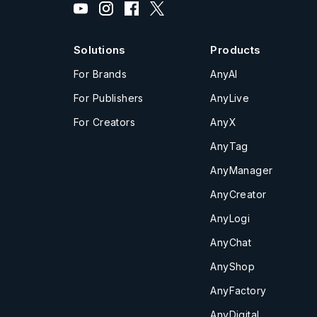
Solutions
Products
For Brands
AnyAI
For Publishers
AnyLive
For Creators
AnyX
AnyTag
AnyManager
AnyCreator
AnyLogi
AnyChat
AnyShop
AnyFactory
AnyDigital