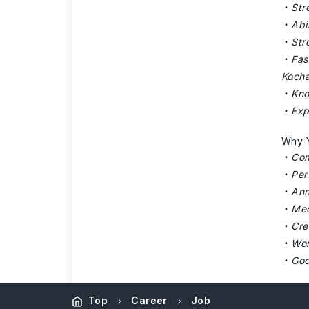
Str
Abi
Str
Fas
Kocha
Kno
Exp
Why Y
Com
Per
Ann
Med
Cre
Wor
Goo
Top
Career
Job