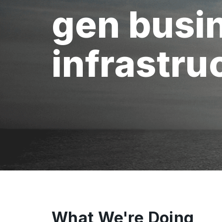
gen busi
infrastru
What We're Doing