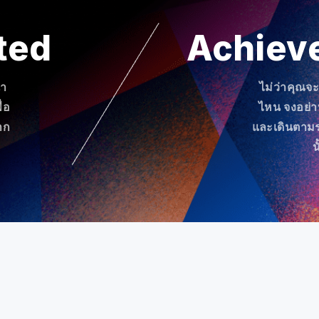
ted
Achiev
นำ
ไม่ว่าคุณจ
่อ
ไหน จงอย่
าก
และเดินตามร
น