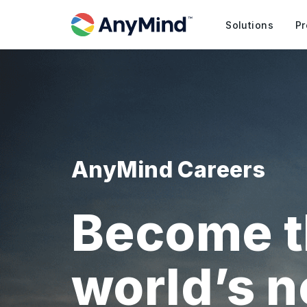
Solutions
Pr
AnyMind Careers
Become t
world’s 