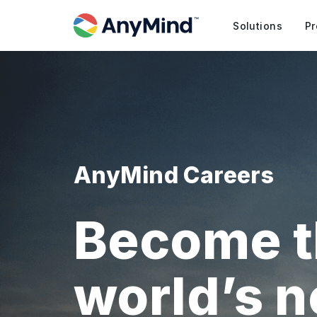
Solutions
Pr
AnyMind Careers
Become t
world’s 