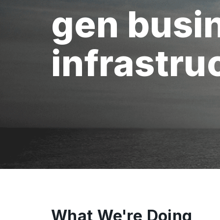
gen busi
infrastru
What We're Doing