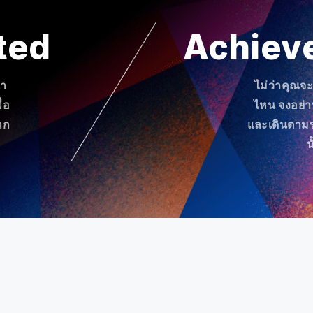
ted
Achiev
นำ
ไม่ว่าคุณจ
่อ
ไหน จงอย่
าก
และเดินตามร
น