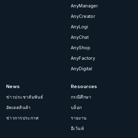
AnyManager
AnyCreator
AnyLogi
AnyChat
AnyShop
AnyFactory
AnyDigital
News
Resources
ข่าวประชาสัมพันธ์
กรณีศึกษา
อัพเดตสินค้า
บล็อก
ข่าวการประกาศ
รายงาน
อีเว้นท์