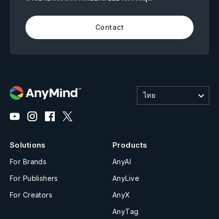
Contact
ไทย
Solutions
Products
For Brands
AnyAI
For Publishers
AnyLive
For Creators
AnyX
AnyTag