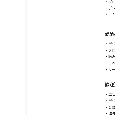
グ
デ
チー
必須
デ
プ
論
日
リ
歓迎
広
デ
英
海