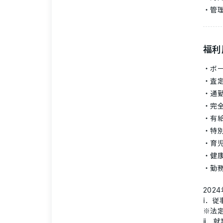
管
福利
ボ
査
通
完
有
特
育
健康
勤務
202
ⅰ．
※法
ⅱ．