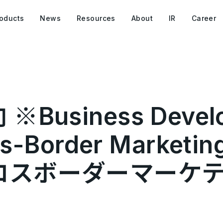
oducts
News
Resources
About
IR
Career
Business Devel
oss-Border Marke
クロスボーダーマーケ