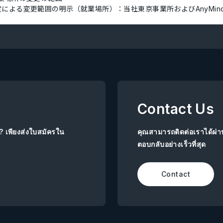
定による変更範囲の明示（就業場所）：当社東京事業所およびAnyMi
Contact Us
ย? เพียงส่งใบสมัครใน
คุณสามารถติดต่อเราได้ผ่
ตอบกลับอย่างเร็วที่สุด
Contact