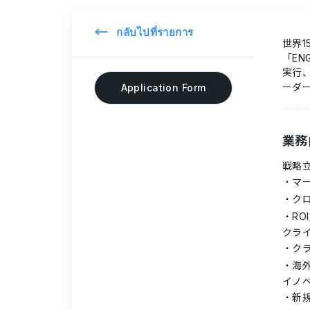
←
กลับไปที่รายการ
世界1
「E
実行
ーダ
Application Form
業務
戦略
マ
ク
RO
クラ
ク
海
イノ
新