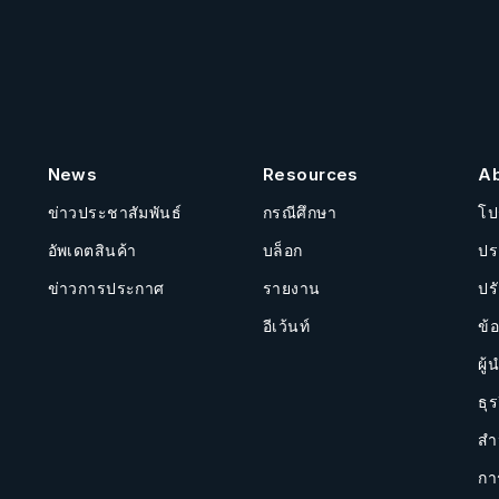
News
Resources
A
ข่าวประชาสัมพันธ์
กรณีศึกษา
โป
อัพเดตสินค้า
บล็อก
ปร
ข่าวการประกาศ
รายงาน
ปร
อีเว้นท์
ข้
ผู้
ธุร
สำ
กา