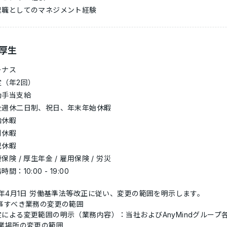
理職としてのマネジメント経験
厚生
ーナス
定（年2回）
勤手当支給
全週休二日制、祝日、年末年始休暇
給休暇
別休暇
児休暇
保険 / 厚生年金 / 雇用保険 / 労災
時間：10:00 - 19:00
4年4月1日 労働基準法等改正に従い、変更の範囲を明示します。
従事すべき業務の変更の範囲
定による変更範囲の明示（業務内容）：当社およびAnyMindグループ
就業場所の変更の範囲