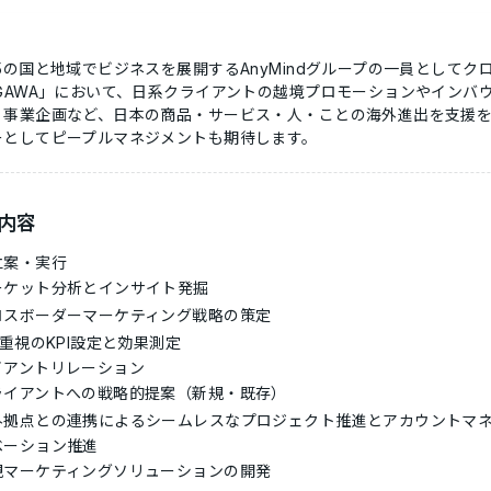
5の国と地域でビジネスを展開するAnyMindグループの一員として
NGAWA」において、日系クライアントの越境プロモーションやインバ
、事業企画など、日本の商品・サービス・人・ことの海外進出を支援を
ーとしてピープルマネジメントも期待します。
内容
立案・実行
ーケット分析とインサイト発掘
ロスボーダーマーケティング戦略の策定
I重視のKPI設定と効果測定
イアントリレーション
ライアントへの戦略的提案（新規・既存）
外拠点との連携によるシームレスなプロジェクト推進とアカウントマ
ベーション推進
規マーケティングソリューションの開発