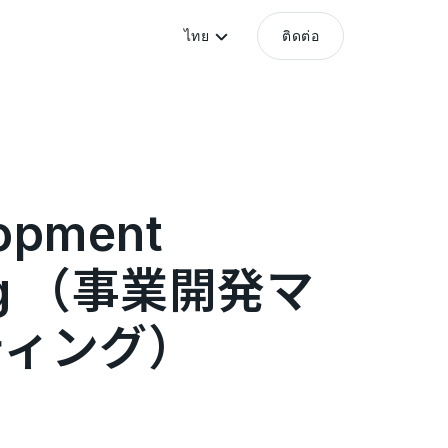
ไทย
ติดต่อ
opment
ting （事業開発マ
ティング）