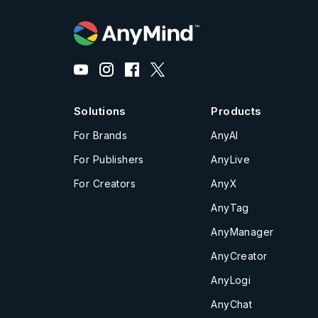
Solutions
Products
For Brands
AnyAI
For Publishers
AnyLive
For Creators
AnyX
AnyTag
AnyManager
AnyCreator
AnyLogi
AnyChat