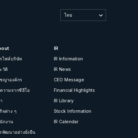
ไทย
bout
IR
รไฟล์บริษัท
IR Information
ะวัติ
IR News
ัชญาองค์กร
CEO Message
อความจากซีอีโอ
Financial Highlights
นำ
IR Library
กิจต่าง ๆ
Stock Information
นักงาน
IR Calendar
รพัฒนาอย่างยั่งยืน