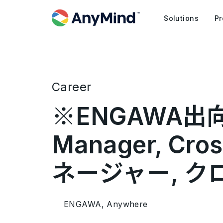
Solutions
Pr
Career
※ENGAWA出向 ※
Manager, Cr
ネージャー, 
ENGAWA, Anywhere