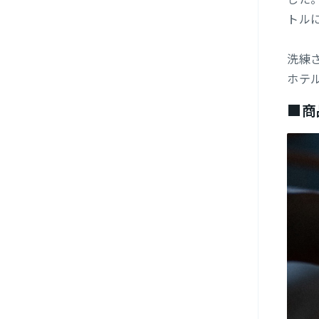
トル
洗練
ホテ
■商