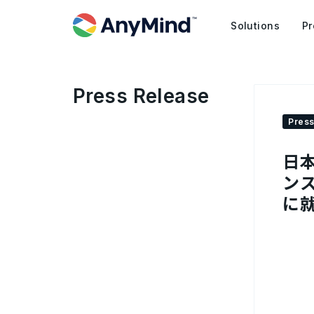
Solutions
Pr
Press Release
Press
日
ンス
に