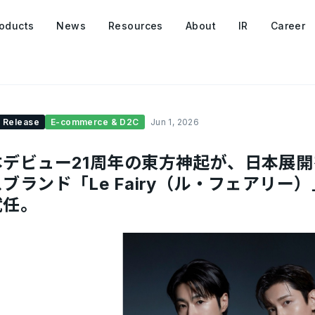
oducts
News
Resources
About
IR
Career
 Release
E-commerce & D2C
Jun 1, 2026
本デビュー21周年の東方神起が、日本展
ブランド「Le Fairy（ル・フェアリ
就任。