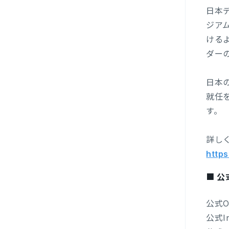
日本
ジア
ける
ダー
日本の
就任
す。
詳し
https
■ 
公式O
公式I