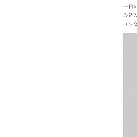
一日
み込
ュリ