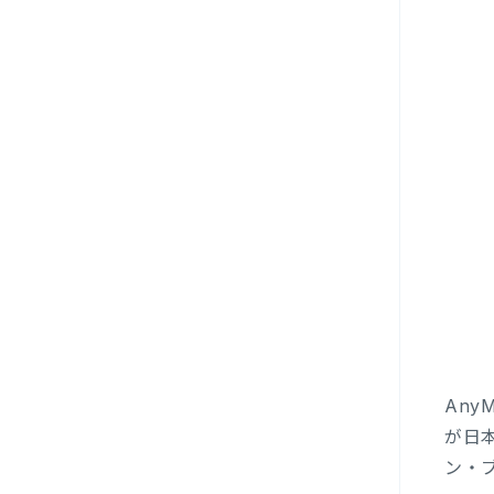
Any
が日
ン・