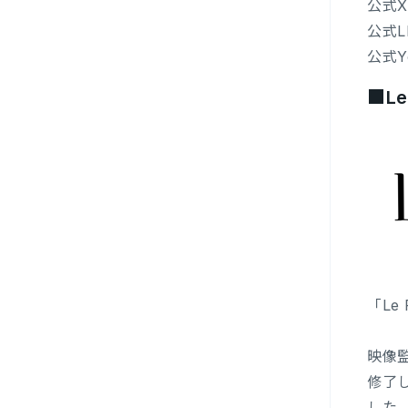
公式X(
公式L
公式Y
■Le
「Le
映像監
修了
した