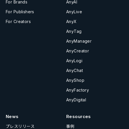
For Brands
AnyAI
For Publishers
AnyLive
For Creators
AnyX
AnyTag
AnyManager
AnyCreator
AnyLogi
AnyChat
AnyShop
AnyFactory
AnyDigital
News
Resources
プレスリリース
事例