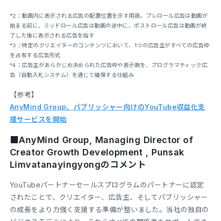
*2：動画内に表示される広告の配置位置を示す用語。プレロール広告は動画が
始まる前に、ミッドロール広告は動画の途中に、ポストロール広告は動画が終
了した後に表示される広告を指す
*3：特定のクリエイターのコンテンツにおいて、1つの広告主がすべての広告枠
を占有する広告形式
*4：広告主があらかじめ決められた広告枠や表示数を、プログラマティック広
告（自動入札システム）を通じて確保する仕組み
【参考】
AnyMind Group、パブリッシャー向けのYouTube収益化支
援サービスを開始
■AnyMind Group, Managing Director of
Creator Growth Development , Punsak
Limvatanayingyongのコメント
YouTubeパートナーセールスプログラムのパートナーに認定
されたことで、クリエイター、広告主、そしてパブリッシャー
の成長をより力強く支援する準備が整いました。当社の独自の