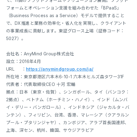
で、11個のプラットフォームやソリューション展開。プラット
フォームとオペレーション支援を組み合わせた「BPaaS」
（Business Process as a Service）モデルで提供すること
で、DX推進と業務の効率化・省人化を実現し、クライアント
の事業成長に貢献します。東証グロース上場（証券コード：
5027）。
会社名：AnyMind Group株式会社
設立：2016年4月
URL ：
https://anymindgroup.com/ja/
所在地：東京都港区六本木6-10-1 六本木ヒルズ森タワー31F
代表者：代表取締役CEO 十河 宏輔
拠点：日本（東京・佐賀）、シンガポール、タイ（バンコク：
2拠点）、ベトナム（ホーチミン・ハノイ）、インド（ムンバ
イ・デリー・バンガロール）、インドネシア（ジャカルタ・バ
ンテン）、フィリピン、台湾、香港、マレーシア（クアラルン
プール・プタリンジャヤ）、カンボジア、アラブ首長国連邦、
上海、深セン、杭州、韓国、サウジアラビア