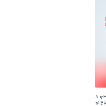
Any
が提