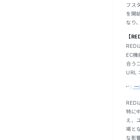
フス
を開
なり
【R
RE
EC
合う
URL
一
*¹：
RE
特に
え、
場と
な影