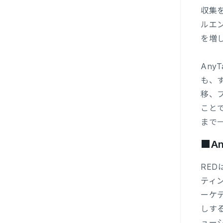
収集
ルエ
を増
Any
も、
移、
こと
まで
■A
RE
ティ
ーケ
しす
ュー