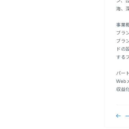
ン、
海、
事業
ブラ
ブラ
ドの
する
パー
We
収益