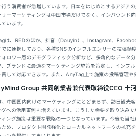
を行う消費者が急増しています。日本をはじめとするアジアの
ンサーマーケティングは中国市場だけでなく、インバウンド向
しています。
Tagは、REDのほか、抖音（Douyin）、Instagram、Faceb
すでに連携しており、各種SNSのインフルエンサーの投稿頻
フォロワー層のデモグラフィック分析など、多角的なデータ分
で、ブランドに最適なマーケティング施策を策定し、インフル
一貫して対応できます。また、AnyTag上で施策の投稿管理
nyMind Group 共同創業者兼代表取締役CEO 
Dは、中国国内向けのマーケティングにとどまらず、訪日観光
ングへの活用事例も増えています。こうした需要を取り込みた
ティング施策は重要な戦略の一つとなっています。今後も当社
るため、プロダクト開発強化とローカルネットワークの拡充を
ションを提供してまいります。