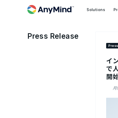
Solutions
Pr
Press Release
Press
イ
で
開
月