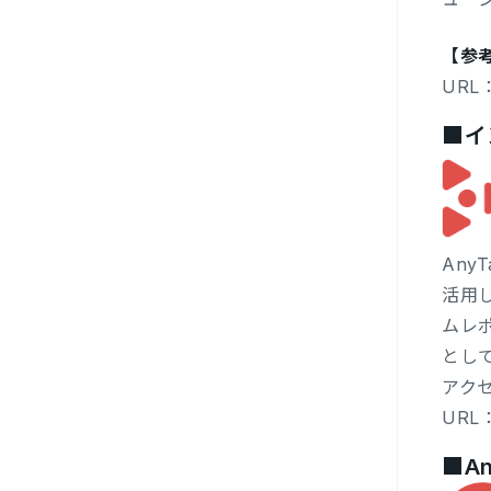
【参
URL
■イ
An
活用
ムレ
とし
アク
URL
■An