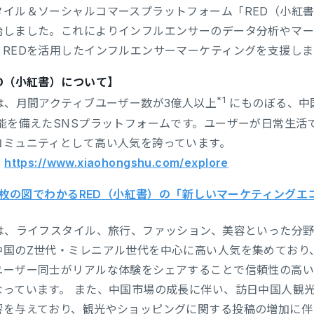
タイル＆ソーシャルコマースプラットフォーム「RED（小紅
始しました。これによりインフルエンサーのデータ分析やマー
、REDを活用したインフルエンサーマーケティングを支援しま
ED（小紅書）について】
*1
Dは、月間アクティブユーザー数が3億人以上
にものぼる、中
機能を備えたSNSプラットフォームです。ユーザーが日常生
コミュニティとして高い人気を誇っています。
：
https://www.xiaohongshu.com/explore
枚の図でわかるRED（小紅書）の「新しいマーケティングエ
Dは、ライフスタイル、旅行、ファッション、美容といった分
中国のZ世代・ミレニアル世代を中心に高い人気を集めており
ユーザー同士がリアルな体験をシェアすることで信頼性の高
なっています。 また、中国市場の成長に伴い、訪日中国人観
響を与えており、観光やショッピングに関する投稿の増加に伴