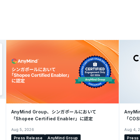
AnyMind Group、シンガポールにおいて
AnyM
「Shopee Certified Enabler」に認定
「CO
を開始
Aug 5, 2026
Aug 4, 
Press Release
AnyMind Group
Press