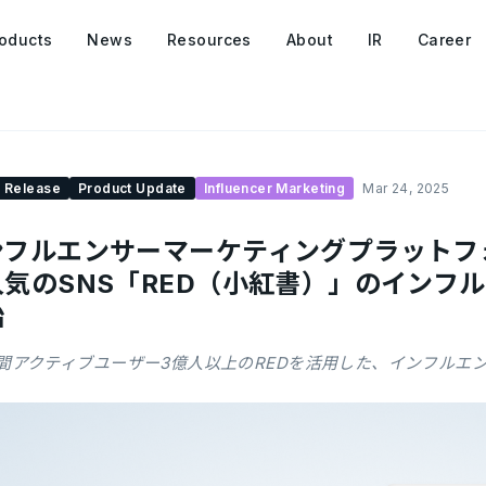
oducts
News
Resources
About
IR
Career
 Release
Product Update
Influencer Marketing
Mar 24, 2025
ンフルエンサーマーケティングプラットフォ
人気のSNS「RED（小紅書）」のインフ
始
間アクティブユーザー3億人以上のREDを活用した、インフルエ