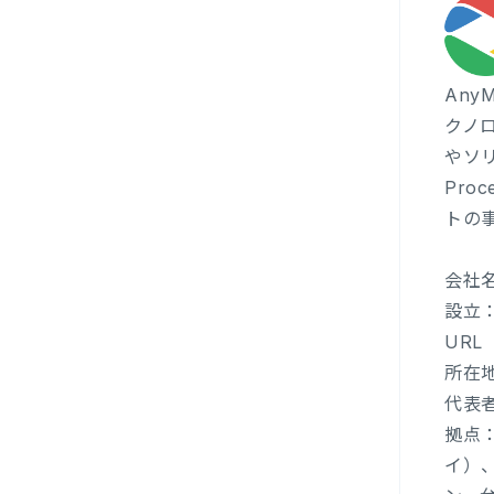
Any
クノ
やソリ
Pro
トの
会社名
設立：
UR
所在地
代表者
拠点
イ）