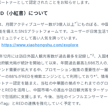
パートナーとして認定されたことをお知らせします。
ED（小紅書）について
*¹
Dは、月間アクティブユーザー数が3億人以上
にものぼる、中
機能を備えたSNSプラットフォームです。ユーザーが日常生
コミュニティとして高い人気を誇っています。
：
https://www.xiaohongshu.com/explore
*2
24年12月には訪日外国人観光客数が過去最多を記録し
、入国
政府観光局が統計を開始して以来、年間過去最高3,686万人
ウンド需要が拡大する中、プロモーション施策の重要性が一層
ザーの88%がREDを検索エンジンとして利用しており*¹、
ートナー認定を踏まえ、当社の中華圏の拠点やこれまでのグロ
ウとREDを活用し、中国市場への進出や訪日観光客をターゲ
まで包括的に支援します。今後、当社のインフルエンサーマー
yTag」とREDの連携を強化していく予定です。