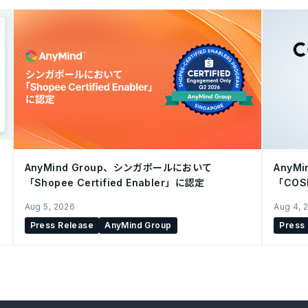
AnyMind Group、シンガポールにおいて
AnyM
「Shopee Certified Enabler」に認定
「CO
を開始
Aug 5, 2026
Aug 4, 
Press Release
AnyMind Group
Press