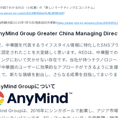
枚の図でわかるRED（小紅書）の「新しいマーケティングエコシステム」
)
//mp.weixin.qq.com/s/5I2rBWKQ5xqPsMLM0WlpfA
本政府観光局2025年1月15日発表訪日外客数(
https://www.jnto.go.jp/news/_files/20250115_1
nyMind Group Greater China Managing Dir
度、中華圏を代表するライフスタイル情報に特化したSNSプラ
に認定されたことを大変嬉しく思います。REDは、中華圏で
ィングにおいて欠かせない存在です。当社が持つテクノロジー
が中華圏のユーザーに効果的なアプローチができるように支援
とで、新たな価値を創出し、さらなる成果を目指してまいりま
yMind Groupについて
Mind Groupは、2016年にシンガポールで創業し、アジ