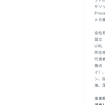
クノ
やソリ
Pro
トの
会社名
設立 
UR
所在地
代表者
拠点
イ）
ン、
海、
事業