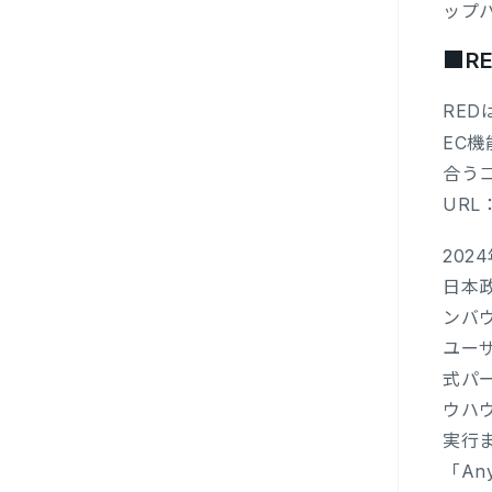
ップ
■R
RE
EC
合う
URL
20
日本
ンバ
ユー
式パ
ウハ
実行
「An