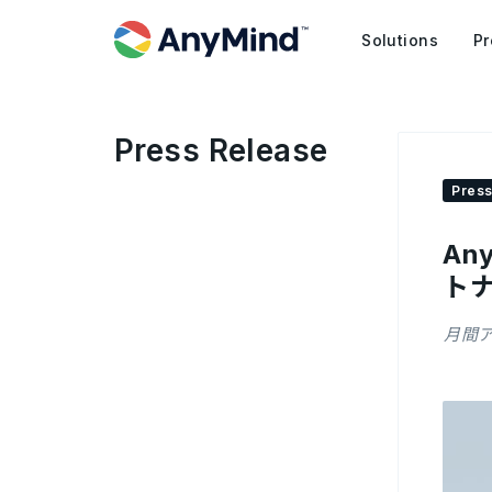
Solutions
Pr
Press Release
Press
An
ト
月間