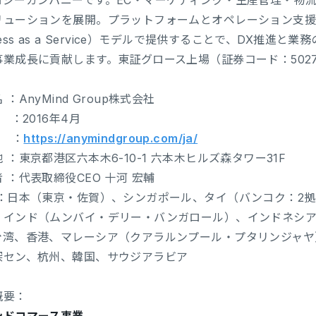
ロジーカンパニーです。EC・マーケティング・生産管理・物流
ューションを展開。プラットフォームとオペレーション支援を組み
cess as a Service）モデルで提供することで、DX推
事業成長に貢献します。東証グロース上場（証券コード：502
 ：AnyMind Group株式会社
：2016年4月
L ：
https://anymindgroup.com/ja/
 ：東京都港区六本木6-10-1 六本木ヒルズ森タワー31F
 ：代表取締役CEO 十河 宏輔
 ：日本（東京・佐賀）、シンガポール、タイ（バンコク：2
、インド（ムンバイ・デリー・バンガロール）、インドネシ
台湾、香港、マレーシア（クアラルンプール・プタリンジャヤ
深セン、杭州、韓国、サウジアラビア
概要：