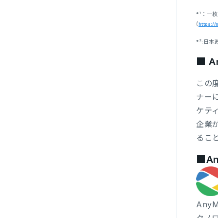
*¹：一
(
https:
*²:日
■ A
この
ナー
ケテ
企業
るこ
■An
Any