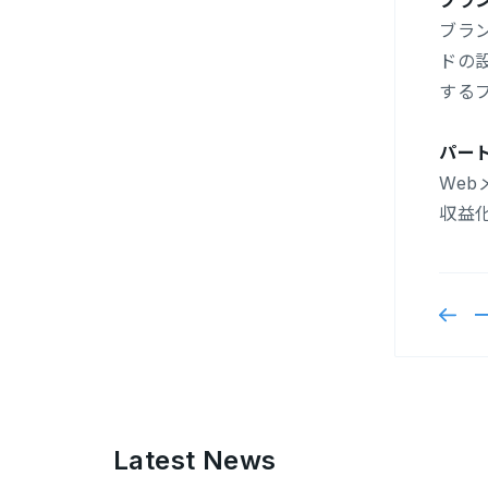
ブラ
ブラ
ドの
する
パー
We
収益
Latest News