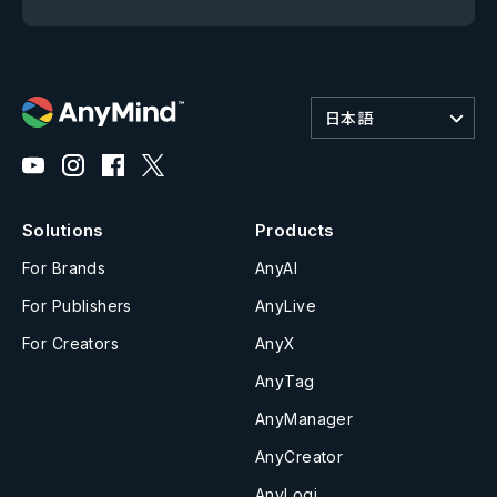
日本語
Solutions
Products
For Brands
AnyAI
For Publishers
AnyLive
For Creators
AnyX
AnyTag
AnyManager
AnyCreator
AnyLogi