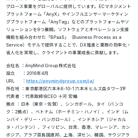
グロース事業をグローバルに提供しています。ECマネジメント
プラットフォーム「AnyX」やインフルエンサーマーケティン
グプラットフォーム「AnyTag」などのプラットフォームやソ
リューションを9つ展開。ソフトウェアとオペレーション支援
機能を組み合わせた「BPaaS」（Business Process as a
Service）モデルで提供することで、DX推進と業務の効率化・
省人化を実現し、クライアントの事業成長に貢献します。
会社名 ：AnyMind Group株式会社
設立 ：2016年4月
URL ：
https://anymindgroup.com/ja/
所在地 ：東京都港区六本木6-10-1 六本木ヒルズ森タワー31F
代表者 ：代表取締役CEO 十河 宏輔
拠点 ：日本（東京・佐賀）、シンガポール、タイ（バンコ
ク：2拠点）、ベトナム（ホーチミン・ハノイ）、インド（ム
ンバイ・デリー・バンガロール）、インドネシア（ジャカル
タ・バンテン）、フィリピン、台湾、香港、マレーシア、カン
ボジア、アラブ首長国連邦、上海、深セン、韓国、サウジアラ