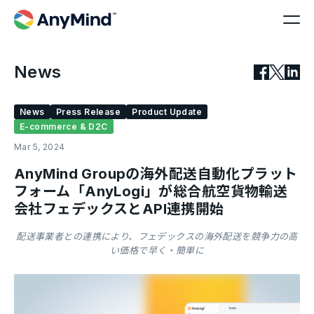
News
News
Press Release
Product Update
E-commerce & D2C
Mar 5, 2024
AnyMind Groupの海外配送自動化プラット
フォーム「AnyLogi」が総合航空貨物輸送
会社フェデックスとAPI連携開始
配送事業者との連携により、フェデックスの海外配送を競争力の高
い価格で早く・簡単に