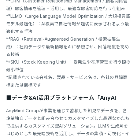
*²CRM（Customer Relationship Management / 顧客関係管
理）顧客情報を管理・活用し、最適な顧客対応を行う仕組み
*³LLMO（Large Language Model Optimization / 大規模言語
モデル最適化）：AI検索で自社情報が適切に表示されるよう最
適化する手法
*⁴RAG（Retrieval-Augmented Generation / 検索拡張生
成）：社内データや最新情報をAIに参照させ、回答精度を高め
る技術
*⁵SKU（Stock Keeping Unit）：受発注や在庫管理を行う際の
最小単位
*記載されている会社名、製品・サービス名は、各社の登録商
標または商標です
■データ&AI活用プラットフォーム「AnyAI」
AnyMind Groupが事業を通じて蓄積した知見やデータを、各
企業独自データと組み合わせてカスタマイズした最適なかたち
で提供するカスタマイズ型AIソリューション。LLMや生成AIを
はじめとした最先端技術を活用し、データの集積・可視化・イ