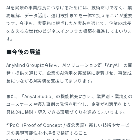
AIを実際の事業成長につなげるためには、技術だけでなく、業
務理解、データ活用、運用設計までを一体で捉えることが重要
です。今後も、実業務に根ざしたAI実装を通じて、企業の成長
を支える次世代のビジネスインフラの構築を推進してまいりま
す。
■今後の展望
AnyMind Groupは今後も、AIソリューション群「AnyAI」の開
発・提供を通じて、企業のAI活用を実業務に定着させ、事業成
長につながるAI実装を支援してまいります。
また、「AnyAI Studio」の機能拡充に加え、業界別・業務別の
ユースケースや導入事例の発信を強化し、企業がAI活用をより
具体的に検討・導入できる環境づくりを進めてまいります。
*¹PoC（Proof of Concept / 概念実証）新しい技術やサービ
スの実現可能性を小規模で検証すること