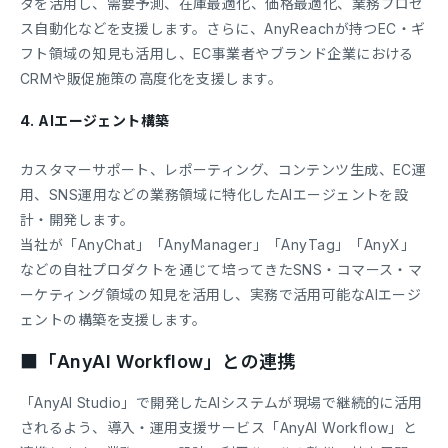
タを活用し、需要予測、在庫最適化、価格最適化、業務プロセ
ス自動化などを支援します。さらに、AnyReachが持つEC・ギ
フト領域の知見も活用し、EC事業者やブランド企業における
CRMや販促施策の高度化を支援します。
4. AIエージェント構築
カスタマーサポート、レポーティング、コンテンツ生成、EC運
用、SNS運用などの業務領域に特化したAIエージェントを設
計・開発します。
当社が「AnyChat」「AnyManager」「AnyTag」「AnyX」
などの自社プロダクトを通じて培ってきたSNS・コマース・マ
ーケティング領域の知見を活用し、実務で活用可能なAIエージ
ェントの構築を支援します。
■「AnyAI Workflow」との連携
「AnyAI Studio」で開発したAIシステムが現場で継続的に活用
されるよう、導入・運用支援サービス「AnyAI Workflow」と