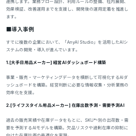
連携します。業務フロー設計、利用ルールの整備、社内展開、
効果検証、改善運用までを支援し、開発後の運用定着を推進し
ます。
■導入事例
すでに複数の企業において、「AnyAI Studio」を活用したAIシ
ステムの開発・導入が進んでいます。
1.[大手日用品メーカー] 経営AIダッシュボード構築
事業・販売・マーケティングデータを横断して可視化するAIダ
ッシュボードを構築。経営判断に必要な情報収集・分析業務の
効率化を支援。
2.[ライフスタイル用品メーカー] 在庫出数予測・需要予測AI
過去の販売実績や在庫データをもとに、SKU*⁵別の出荷数・需
要を予測するAIモデルを構築。欠品リスクや過剰在庫の抑制に
向けた在庫計画の最適化を実現。