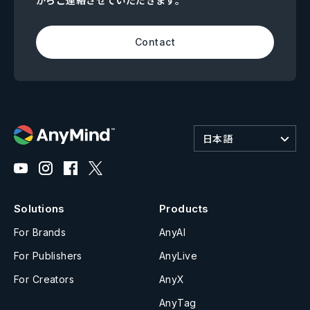
からご連絡させていただきます。
Contact
日本語
Solutions
Products
For Brands
AnyAI
For Publishers
AnyLive
For Creators
AnyX
AnyTag