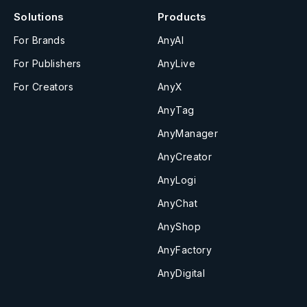
Solutions
Products
For Brands
AnyAI
For Publishers
AnyLive
For Creators
AnyX
AnyTag
AnyManager
AnyCreator
AnyLogi
AnyChat
AnyShop
AnyFactory
AnyDigital