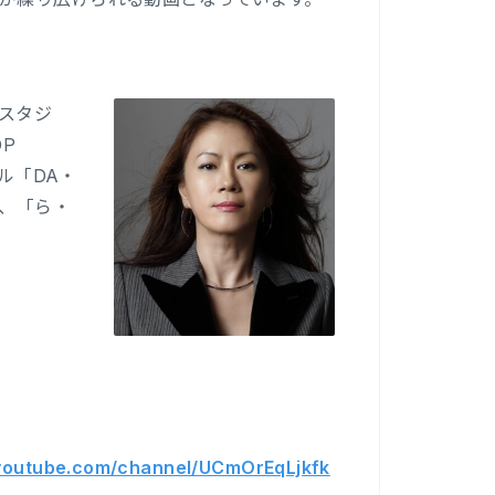
スタジ
P
ル「DA・
」、「ら・
.youtube.com/channel/UCmOrEqLjkfk