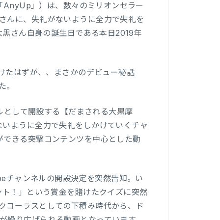
「AnyUp」）は、数々のミリオンセラー
さんに、失礼がないように全力で失礼を
黒さん自身の誕生日である本日2019年
掛けたはずが、、まさかのデビュー秘話
た。
ネルとして開設する【だまされる大黒摩
ないように全力で失礼をしかけていくチャ
ができる突撃コンテンツを中心とした動
beチャンネルの開設決定を突然告知。い
ント！」という賞金を賭けたクイズに突然
クコーラスとしての下積み時代から、ド
が繰り広げられる動画となっています。