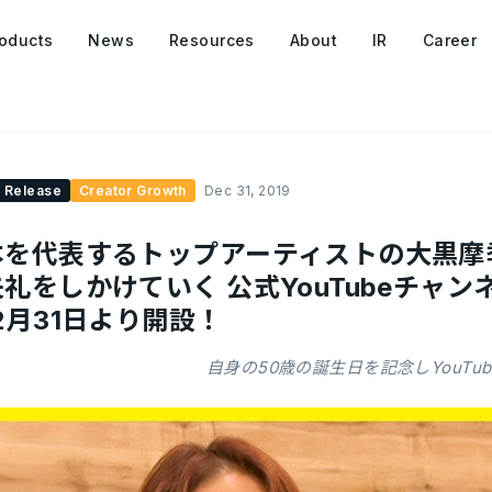
oducts
News
Resources
About
IR
Career
 Release
Creator Growth
Dec 31, 2019
本を代表するトップアーティストの大黒摩
礼をしかけていく 公式YouTubeチャ
2月31日より開設！
自身の50歳の誕生日を記念しYouTu