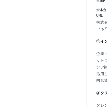
事業内
資本金
URL
株式会
であ
①イ
企業
ット
ンツ
活用
的な
②ク
タレ