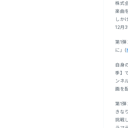
株式
楽曲
しかけ
12月
第1
に」(
自身
季】
ンネ
画を
第1
きな
挑戦
ラマ