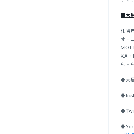
■大
札幌
オ・コ
MOT
KA
ら・
◆大
◆Ins
◆Twi
◆Yo