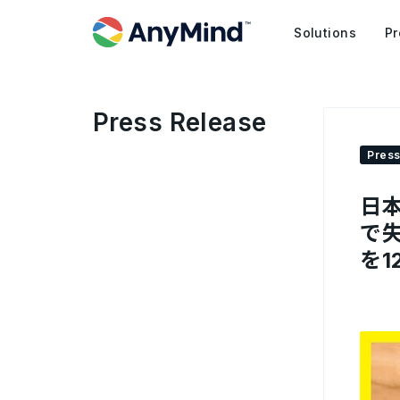
Solutions
Pr
Press Release
Press
日
で失
を1