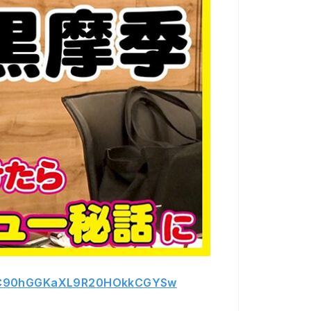
l/UC90hGGKaXL9R20HOkkCGYSw