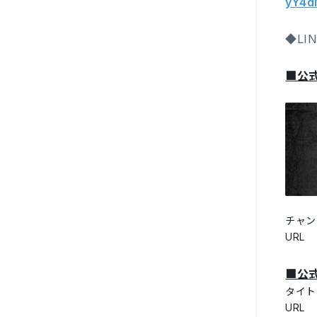
yY4d
◆LI
■公式
チャン
URL
■公式
タイト
URL