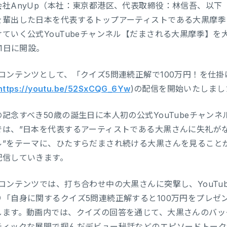
会社AnyUp（本社：東京都港区、代表取締役：林信吾、以下
を輩出した日本を代表するトップアーティストである大黒摩季
ていく公式YouTubeチャンネ
ル【だまされる大黒摩季】を大
31日に開設。
弾コンテンツとして、「クイズ5問連続正解で100万円！を仕
https://youtu.be/52SxCQG_6Yw
)の配信を開始いたしまし
の記念すべき50歳の誕生日に本人初の公式YouTubeチャン
では、”日本を代表するアーティストである大黒さんに失礼が
ル”をテーマに、ひたすらだまされ続ける大黒さんを見ること
配信していきます。
弾コンテンツでは、打ち合わせ中の大黒さんに突撃し、YouTu
り「自身に関するクイズ5問連続正解すると100万円をプレゼ
します。動画内では、クイズの回答を通じて、大黒さんのバッ
ティックな展開で掴んだデビュー秘話などのエピソードトーク