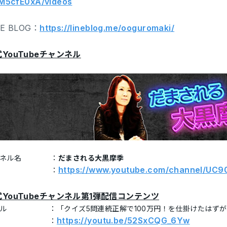
M5cfE0xA/videos
NE BLOG：
https://lineblog.me/ooguromaki/
YouTubeチャンネル
ネル名
：
だまされる大黒摩季
https://www.youtube.com/channel/
：
YouTubeチャンネル第1弾配信コンテンツ
ル
：「クイズ5問連続正解で100万円！を仕掛けたはず
https://youtu.be/52SxCQG_6Yw
：