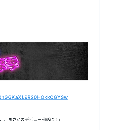
UC90hGGKaXL9R20HOkkCGYSw
が、、まさかのデビュー秘話に！」