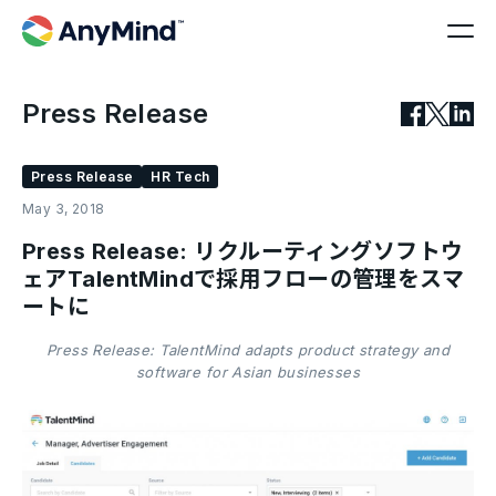
Press Release
Press Release
HR Tech
May 3, 2018
Press Release: リクルーティングソフトウ
ェアTalentMindで採用フローの管理をスマ
ートに
Press Release: TalentMind adapts product strategy and
software for Asian businesses