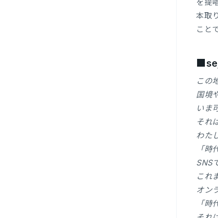
を提
本取
こと
■se
この
国境
いま
それ
わた
「時
SN
これ
オン
「時
それ