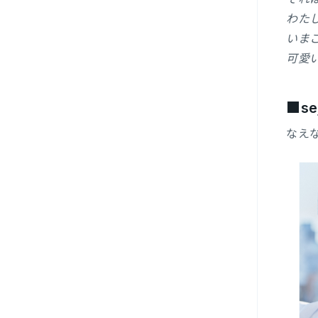
わたし
いま
可愛
■sej
なえ