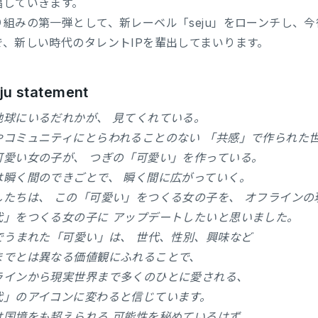
唱していきます。
り組みの第一弾として、新レーベル「seju」をローンチし、
で、新しい時代のタレントIPを輩出してまいります。
ju statement
地球にいるだれかが、 見てくれている。
やコミュニティにとらわれることのない 「共感」で作られた
可愛い女の子が、 つぎの「可愛い」を作っている。
は瞬く間のできごとで、 瞬く間に広がっていく。
したちは、 この「可愛い」をつくる女の子を、 オフラインの
代」をつくる女の子に アップデートしたいと思いました。
Sでうまれた「可愛い」は、 世代、性別、興味など
までとは異なる価値観にふれることで、
ラインから現実世界まで多くのひとに愛される、
代」のアイコンに変わると信じています。
は国境をも超えられる 可能性を秘めているはず。