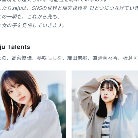
たちsejuは、SNSの世界と現実世界を ひとつにつなげてい
この一瞬も、これから先も、
い女の子を発信していきます。
u Talents
なの、高梨優佳、夢咲ももな、織田奈那、兼清萌々香、板倉