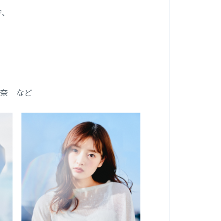
き、
可奈 など