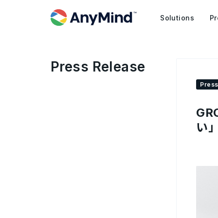
Solutions
Pr
Press Release
Press
GR
い