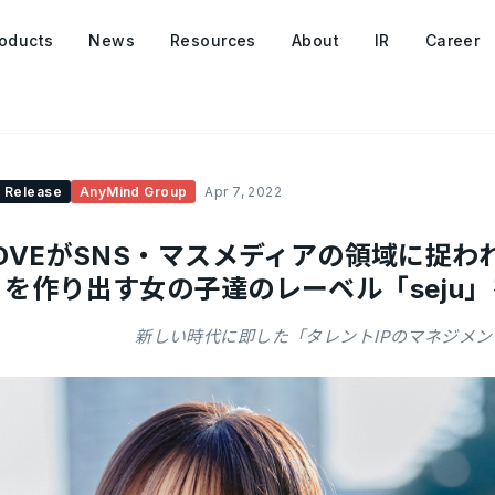
oducts
News
Resources
About
IR
Career
 Release
AnyMind Group
Apr 7, 2022
OVEがSNS・マスメディアの領域に捉わ
」を作り出す女の子達のレーベル「seju
新しい時代に即した「タレントIPのマネジメ