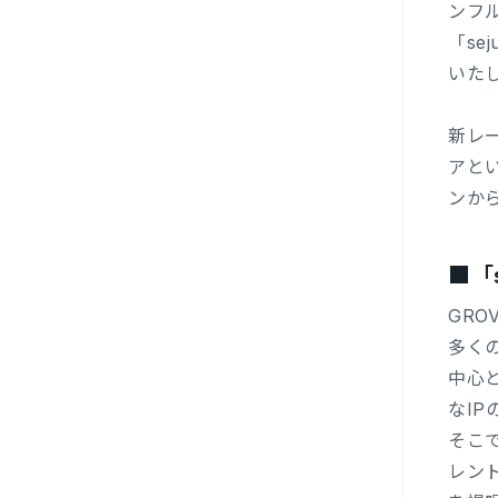
ンフ
「s
いた
新レ
アと
ンか
■「
GRO
多く
中心
なI
そこ
レン