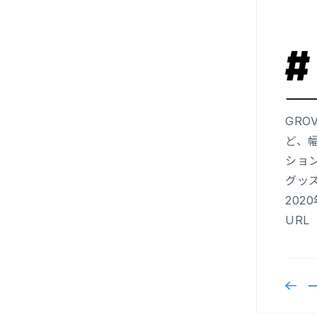
GRO
ど、
ショ
グッ
202
UR