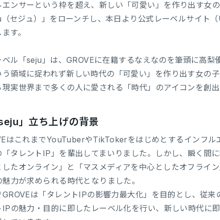
ルエンサーという枠を超え、新しい「可愛い」を作り出す女
eju（セジュ）」をローンチし、本日より公式レーベルサイト（
します。
ーベル「seju」は、GROVEに在籍するなえなのを筆頭に高
いう領域に捉われず新しい時代の「可愛い」を作り出す女の子
ら現実世界まで多くの人に愛される「時代」のアイコンを創出
seju」立ち上げの背景
VEはこれまでYouTuberやTikTokerをはじめとするイ
の「タレントIP」を輩出してまいりました。しかし、瞬く間に
としたオンライン」と「マスメディアを中心としたオフライン
Pの魅力が求められる時代となりました。
でGROVEは「タレントIPの影響力最大化」を目的とし、従
トIPの魅力・目的に即したレーベル化を行い、新しい時代に即