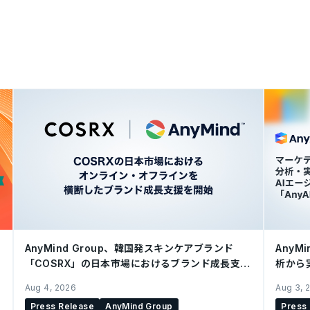
AnyMind Group、韓国発スキンケアブランド
AnyM
「COSRX」の日本市場におけるブランド成長支援
析から
を開始
Agen
Aug 4, 2026
Aug 3, 
Press Release
AnyMind Group
Press