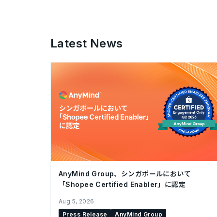
Latest News
AnyMind Group、シンガポールにおいて
「Shopee Certified Enabler」に認定
Aug 5, 2026
Press Release
AnyMind Group