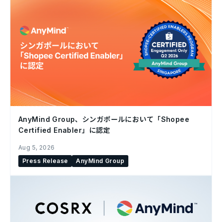
AnyMind Group、シンガポールにおいて「Shopee
Certified Enabler」に認定
Aug 5, 2026
Press Release
AnyMind Group