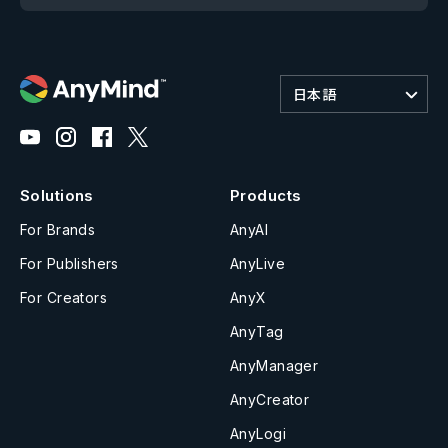
日本語
Solutions
Products
For Brands
AnyAI
For Publishers
AnyLive
For Creators
AnyX
AnyTag
AnyManager
AnyCreator
AnyLogi