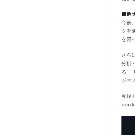
■他
今後
クを
を図
さら
分析
る」
ジネ
今後も
bor