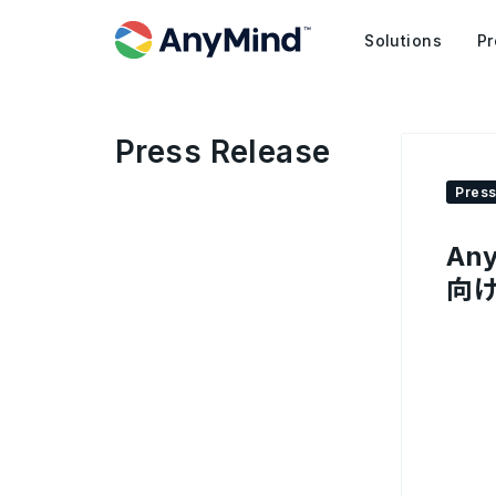
Solutions
Pr
Press Release
Press
An
向け