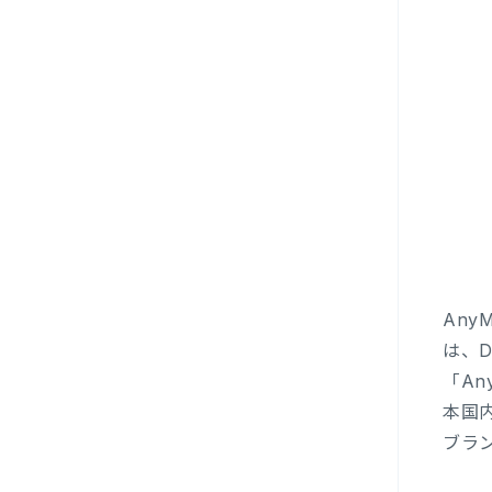
Any
は、
「An
本国
ブラ