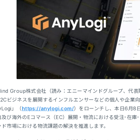
Mind Group株式会社（読み：エニーマインドグループ、代
D2Cビジネスを展開するインフルエンサーなどの個人や企業
yLogi」（
https://anylogi.com/
）をローンチし、本日6月8
内及び海外のEコマース（EC）展開・物流における受注･在庫
ンド市場における物流課題の解決を推進します。