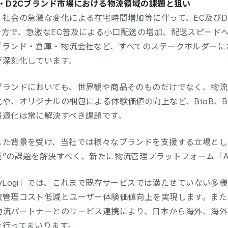
C・D2Cブランド市場における物流領域の課題と狙い
、社会の急激な変化による在宅時間増加等に伴って、EC及びD
一方で、急激なEC普及による小口配送の増加、配送スピード
ブランド・倉庫・物流会社など、すべてのステークホルダーに
が深刻化しています。
ブランドにおいても、世界観や商品そのものだけでなく、物流
化や、オリジナルの梱包による体験価値の向上など、BtoB、B
最適化は常に解決すべき課題です。
した背景を受け、当社では様々なブランドを支援する立場とし
域”の課題を解決すべく、新たに物流管理プラットフォーム「An
nyLogi」では、これまで既存サービスでは満たせていない
流管理コスト低減とユーザー体験価値向上を実現します。また
物流パートナーとのサービス連携により、日本から海外、海外
を行ってまいります。