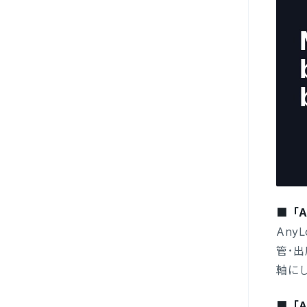
■「A
Any
管･
軸に
■「A