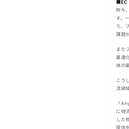
■E
昨今
す。
り、
課題
また
最適
体の
こう
流領
「A
に物
した
提供