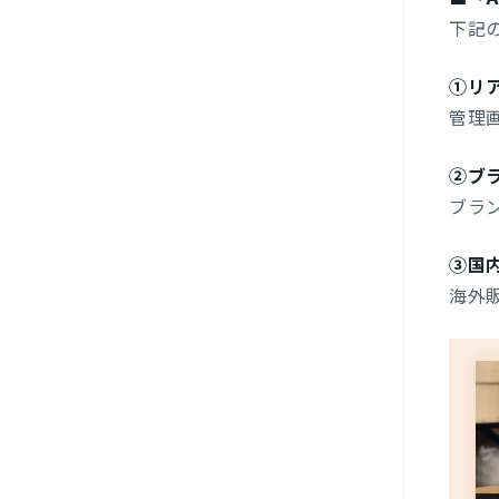
下記
①リ
管理
②ブ
ブラ
③国
海外