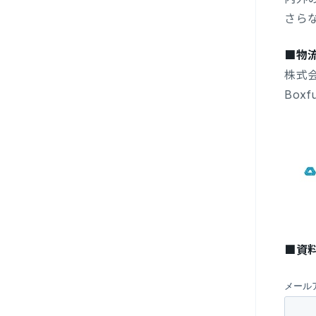
さら
■物
株式会
Box
■資