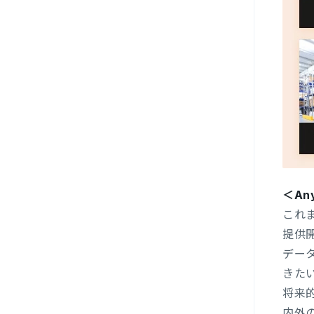
＜An
これ
提供
デー
きた
将来
内外