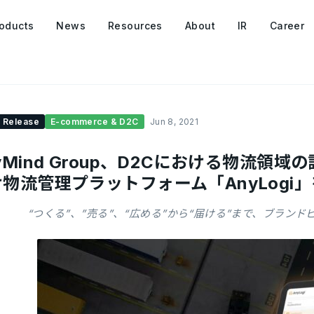
oducts
News
Resources
About
IR
Career
 Release
E-commerce & D2C
Jun 8, 2021
yMind Group、D2Cにおける物流領
物流管理プラットフォーム「AnyLogi
“つくる”、”売る”、“広める”から“届ける”まで、ブラン