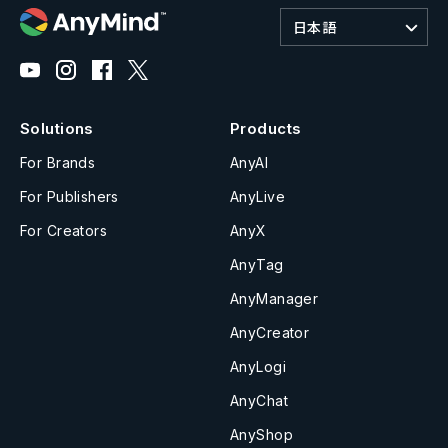
日本語
Solutions
Products
For Brands
AnyAI
For Publishers
AnyLive
For Creators
AnyX
AnyTag
AnyManager
AnyCreator
AnyLogi
AnyChat
AnyShop