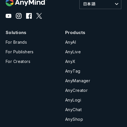
日本語
Solutions
Products
For Brands
AnyAI
For Publishers
AnyLive
For Creators
AnyX
AnyTag
AnyManager
AnyCreator
AnyLogi
AnyChat
AnyShop