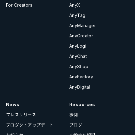
For Creators
AnyX
AnyTag
AnyManager
AnyCreator
AnyLogi
AnyChat
AnyShop
AnyFactory
AnyDigital
News
Resources
プレスリリース
事例
プロダクトアップデート
ブログ