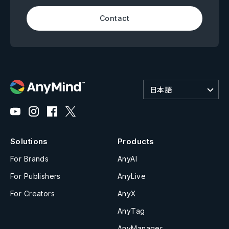
Contact
日本語
Solutions
Products
For Brands
AnyAI
For Publishers
AnyLive
For Creators
AnyX
AnyTag
AnyManager