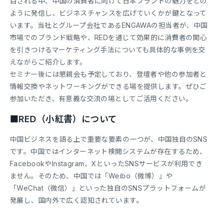
目される中、中国の消費者に向けて日本ブランドの魅力をどの
ように発信し、ビジネスチャンスを広げていくかが鍵となって
います。当社とグループ会社であるENGAWAの担当者が、中国
市場でのブランド戦略や、REDを通じて効果的に消費者の関心
を引きつけるマーケティング手法についても具体的な事例を交
えながらご紹介します。
セミナー後には懇親会も予定しており、登壇者や他の参加者と
情報交換やネットワーキングができる場を提供します。ぜひご
参加いただき、有意義な交流の場としてご活用ください。
■RED（小紅書）について
中国ビジネスを語る上で重要な要素の一つが、中国独自のSNS
です。中国ではインターネット検閲システムが存在するため、
FacebookやInstagram、XといったSNSサービスが利用でき
ません。そのため、中国では「Weibo（微博）」や
「WeChat（微信）」といった独自のSNSプラットフォームが
発展し、国内外で広く認知されています。