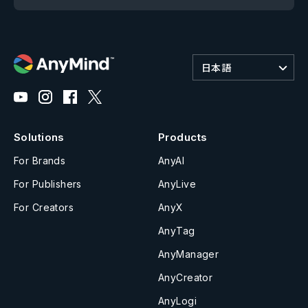
日本語
Solutions
Products
For Brands
AnyAI
For Publishers
AnyLive
For Creators
AnyX
AnyTag
AnyManager
AnyCreator
AnyLogi