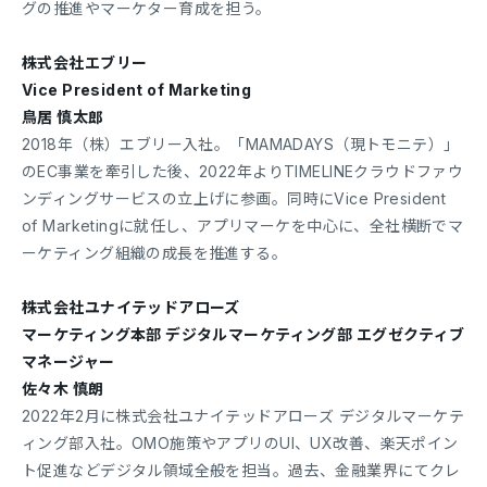
グの推進やマーケター育成を担う。
株式会社エブリー
Vice President of Marketing
鳥居 慎太郎
2018年（株）エブリー入社。「MAMADAYS（現トモニテ）」
のEC事業を牽引した後、2022年よりTIMELINEクラウドファウ
ンディングサービスの立上げに参画。同時にVice President
of Marketingに就任し、アプリマーケを中心に、全社横断でマ
ーケティング組織の成長を推進する。
株式会社ユナイテッドアローズ
マーケティング本部 デジタルマーケティング部 エグゼクティブ
マネージャー
佐々木 慎朗
2022年2月に株式会社ユナイテッドアローズ デジタルマーケテ
ィング部入社。OMO施策やアプリのUI、UX改善、楽天ポイン
ト促進などデジタル領域全般を担当。過去、金融業界にてクレ