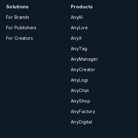
Solutions
Products
For Brands
AnyAI
For Publishers
AnyLive
For Creators
AnyX
AnyTag
AnyManager
AnyCreator
AnyLogi
AnyChat
AnyShop
AnyFactory
AnyDigital