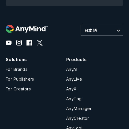
日本語
Solutions
Products
For Brands
AnyAI
For Publishers
AnyLive
For Creators
AnyX
AnyTag
AnyManager
AnyCreator
AnyLogi