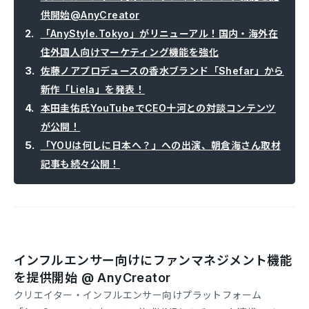
供開始@AnyCreator
「AnyStyle.Tokyo」がリニューアル！国内・海外在
住外国人向けマーケティング機能を強化
佐藤ノアプロデュースの香水ブランド「Shefar」から
新作「Liela」を発表！
本田圭佑氏YouTubeでCEO十河との対談コンテンツ
が公開！
「YOUは何しに日本へ？」への出演、朝倉海さん取材
記事も続々公開！
インフルエンサー向けにファンマネジメント機能
を提供開始 @ AnyCreator
クリエイター・インフルエンサー向けプラットフォーム