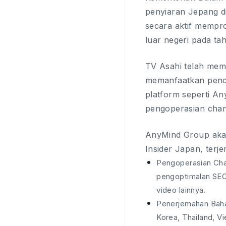
penyiaran Jepang di
secara aktif mempro
luar negeri pada ta
TV Asahi telah mema
memanfaatkan penca
platform seperti A
pengoperasian chann
AnyMind Group akan
Insider Japan, terj
Pengoperasian Chan
pengoptimalan SEO,
video lainnya.
Penerjemahan Baha
Korea, Thailand, V