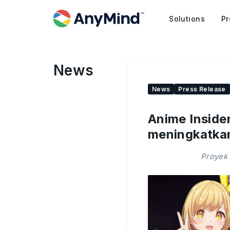
Solutions
Pr
News
News
Press Release
Anime Inside
meningkatkan
Proyek 