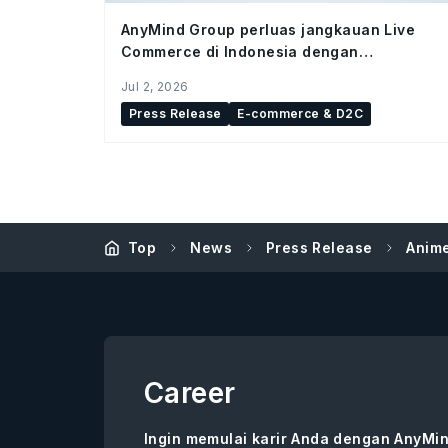
AnyMind Group perluas jangkauan Live
Commerce di Indonesia dengan
meresmikan studio Bintaro Hub
Jul 2, 2026
Press Release
E-commerce & D2C
Top
News
Press Release
Anime
Career
Ingin memulai karir Anda dengan AnyMin