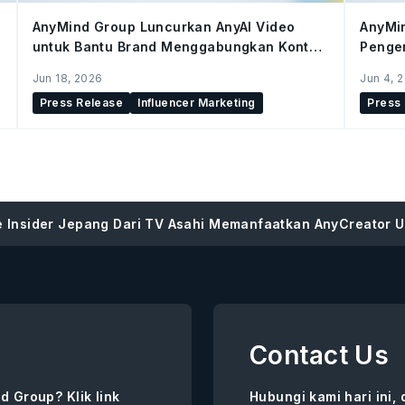
AnyMind Group Luncurkan AnyAI Video
AnyMin
untuk Bantu Brand Menggabungkan Konten
Pengem
Buatan AI dan Konten Kreator di Seluruh
Mutakh
Jun 18, 2026
Jun 4, 
Social Commerce
Press Release
Influencer Marketing
Press
 Insider Jepang Dari TV Asahi Memanfaatkan AnyCreator U
Contact Us
d Group? Klik link
Hubungi kami hari ini,