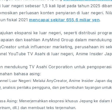
 luar negeri sebesar 1,5 kali lipat pada tahun 2025 di
mosikan perluasan konten penyiaran di luar negeri. Nil
hun fiskal 2021
mencapai sekitar 655,6 miliar yen
.
jukan ekspansi ke luar negeri, seperti distribusi progra
paian dan keahlian AnyMind Group dalam mendukung k
nyCreator untuk influencer marketing, perusahaan ini 
el YouTube TV Asahi di luar negeri, Anime Insider Jap
 mendukung TV Asahi Corporation untuk pengoperasian
emahan bahasa asing:
nel Luar Negeri: Melalui AnyCreator, Anime Insider Japan da
 analisis perilaku pengguna, dan pertumbuhan tayangan untuk
sa Asing: Menerjemahkan ekspresi khusus Jepang ke dalam ba
ietnam, dll.) dan membuat teks terjemahan.