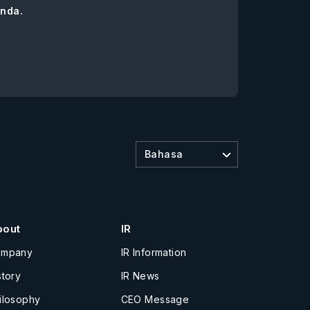
nda.
Bahasa
bout
IR
ompany
IR Information
story
IR News
ilosophy
CEO Message