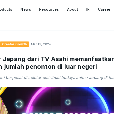
oducts
News
Resources
About
IR
Career
Creator Growth
Mar 13, 2024
r Jepang dari TV Asahi memanfaatka
 jumlah penonton di luar negeri
ini berpusat di sekitar distribusi budaya anime Jepang di lu