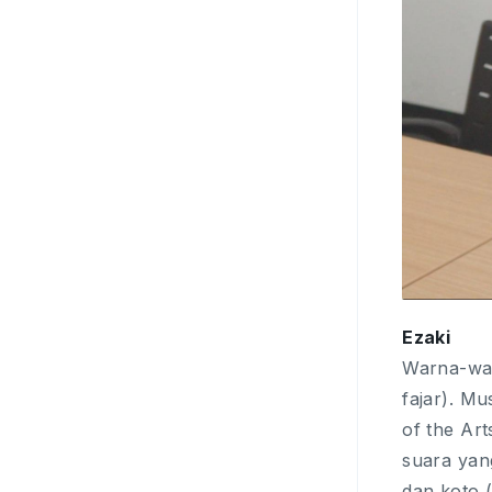
Ezaki
Warna-war
fajar). M
of the Ar
suara yan
dan koto (