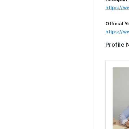
https://w
Official 
https://
Profile