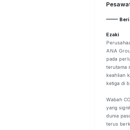
Pesawa
Beri
Ezaki
Perusahaa
ANA Group
pada perl
terutama 
keahlian 
ketiga di
Wabah COV
yang sign
dunia pas
terus ber