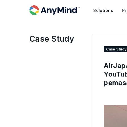
Solutions
Pr
Case Study
Case Study
AirJa
YouTub
pemasa