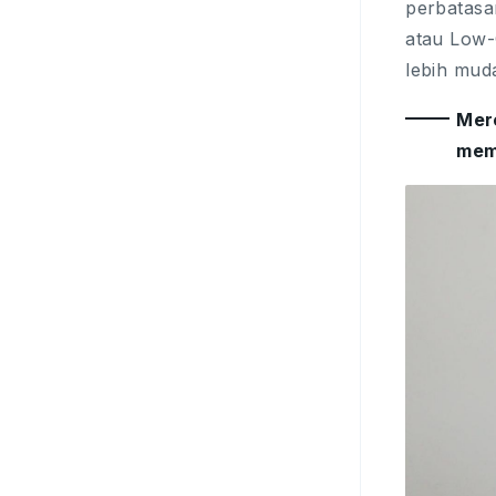
perbatasa
atau Low-
lebih mud
Mer
memi