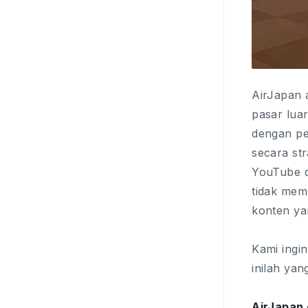
AirJapan 
pasar lua
dengan pe
secara str
YouTube d
tidak mem
konten ya
Kami ingi
inilah ya
AirJapan 