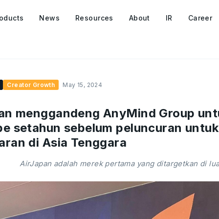
oducts
News
Resources
About
IR
Career
Creator Growth
May 15, 2024
pan menggandeng AnyMind Group unt
e setahun sebelum peluncuran untu
ran di Asia Tenggara
AirJapan adalah merek pertama yang ditargetkan di lu