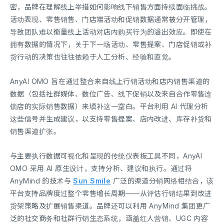
密，品牌在理解线上举措如何影响线下销售方面持续面临挑战。
活动表现、零售销售、门店端活动和促销数据通常被分开管理，
导致团队难以衡量线上活动对店内购买行为的溢出效应。即使在
拥有数据的情况下，关于下一场活动、零售提案、门店促销或补
货行动的决策也往往依赖于人工分析、经验和直觉。
AnyAI OMO 旨在通过整合来自线上行销活动和店内销售渠道的
数据（包括社群媒体、数位广告、线下促销以及来自合作零售连
锁店的实际销售数据）来填补这一空白。平台利用 AI 代理分析
这些信号并生成建议，以支持零售提案、店内改进、库存补货和
销售渠道扩张。
与主要执行数据可视化和呈现的传统仪表板工具不同，AnyAI
OMO 采用 AI 原生设计，支持分析、建议和执行。通过将
AnyMind 的技术与
Sun Smile
广泛的渠道分销网络相结合，该
平台支持品牌度过整个零售增长周期——从评估行销结果到改进
货架策略及扩展销售渠道。品牌还可以利用 AnyMind 集团更广
泛的社交商务和社群行销生态系统，涵盖红人营销、UGC 内容