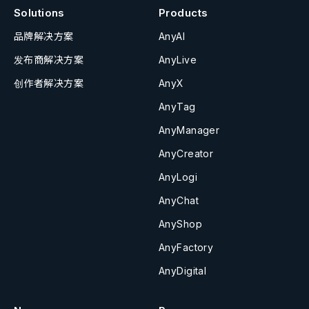
Solutions
Products
品牌解决方案
AnyAI
发布商解决方案
AnyLive
创作者解决方案
AnyX
AnyTag
AnyManager
AnyCreator
AnyLogi
AnyChat
AnyShop
AnyFactory
AnyDigital