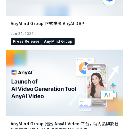
AnyMind Group 正式推出 AnyAI DSP
Jun 24, 2026
Press Release
AnyMind Group
AnyMind Group 推出 AnyAI Video 平台，助力品牌於社