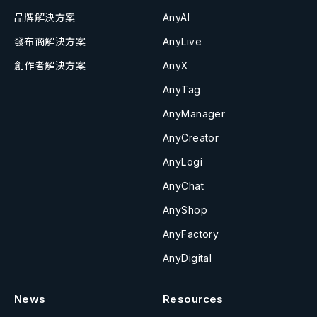
品牌解決方案
AnyAI
發布商解決方案
AnyLive
創作者解決方案
AnyX
AnyTag
AnyManager
AnyCreator
AnyLogi
AnyChat
AnyShop
AnyFactory
AnyDigital
News
Resources