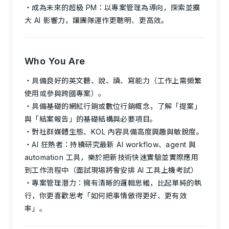
成為未來的超級 PM：以專案管理為導向，探索並擴
大 AI 影響力，讓團隊運作更聰明、更高效。
Who You Are
具備良好的英文聽、說、讀、寫能力（工作上需頻繁
使用或參與跨國專案）。
具備基礎的網紅行銷或數位行銷概念，了解「提案」
與「結案報告」的基礎結構與必要項目。
對社群媒體生態、KOL 內容具備高度興趣與敏銳度。
AI 狂熱者：持續研究最新 AI workflow、agent 與
automation 工具，樂於把新技術快速實驗並實際應用
到工作流程中（面試現場將會安排 AI 工具上機考試）
專案管理潛力：擁有清晰的邏輯思維，比起單純的執
行，你更喜歡思考「如何把事情做得更好、更有效
率」。