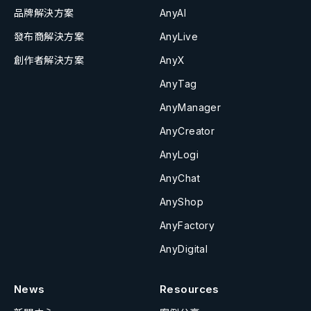
品牌解決方案
AnyAI
發布商解決方案
AnyLive
創作者解決方案
AnyX
AnyTag
AnyManager
AnyCreator
AnyLogi
AnyChat
AnyShop
AnyFactory
AnyDigital
News
Resources