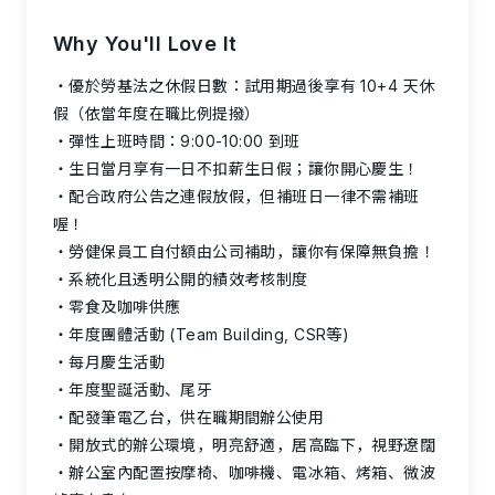
Why You'll Love It
優於勞基法之休假日數：試用期過後享有 10+4 天休
假（依當年度在職比例提撥）
彈性上班時間：9:00-10:00 到班
生日當月享有一日不扣薪生日假；讓你開心慶生！
配合政府公告之連假放假，但補班日一律不需補班
喔！
勞健保員工自付額由公司補助，讓你有保障無負擔！
系統化且透明公開的績效考核制度
零食及咖啡供應
年度團體活動 (Team Building, CSR等)
每月慶生活動
年度聖誕活動、尾牙
配發筆電乙台，供在職期間辦公使用
開放式的辦公環境，明亮舒適，居高臨下，視野遼闊
辦公室內配置按摩椅、咖啡機、電冰箱、烤箱、微波