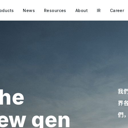
oducts
News
Resources
About
IR
Career
he
我
界
new gen
們