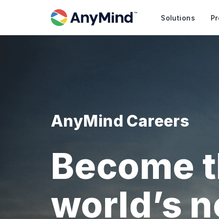
Solutions
Pr
AnyMind Careers
Become t
world’s 