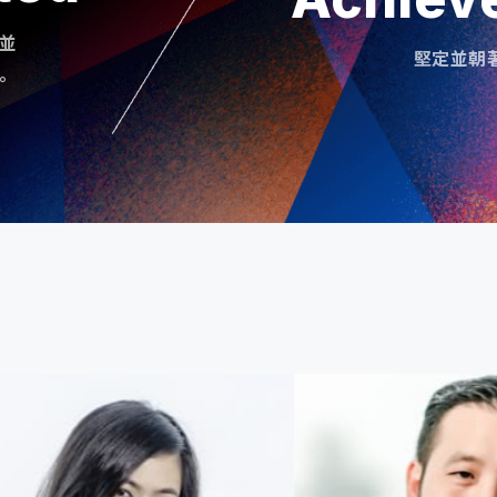
並
堅定並朝
。