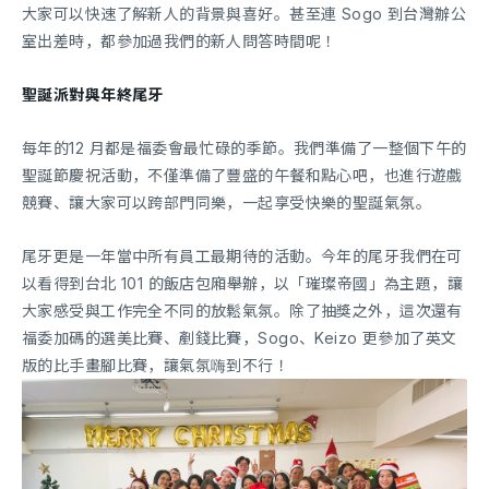
大家可以快速了解新人的背景與喜好。甚至連 Sogo 到台灣辦公
室出差時，都參加過我們的新人問答時間呢！
聖誕派對與年終尾牙
每年的12 月都是福委會最忙碌的季節。我們準備了一整個下午的
聖誕節慶祝活動，不僅準備了豐盛的午餐和點心吧，也進行遊戲
競賽、讓大家可以跨部門同樂，一起享受快樂的聖誕氣氛。
尾牙更是一年當中所有員工最期待的活動。今年的尾牙我們在可
以看得到台北 101 的飯店包廂舉辦，以「璀璨帝國」為主題，讓
大家感受與工作完全不同的放鬆氣氛。除了抽獎之外，這次還有
福委加碼的選美比賽、剷錢比賽，Sogo、Keizo 更參加了英文
版的比手畫腳比賽，讓氣氛嗨到不行！