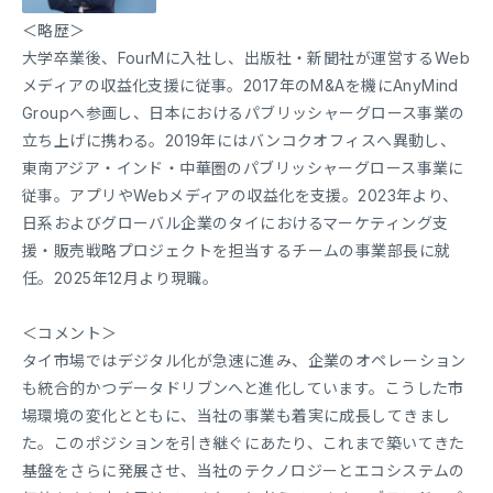
＜略歴＞
大学卒業後、FourMに入社し、出版社・新聞社が運営するWeb
メディアの収益化支援に従事。2017年のM&Aを機にAnyMind
Groupへ参画し、日本におけるパブリッシャーグロース事業の
立ち上げに携わる。2019年にはバンコクオフィスへ異動し、
東南アジア・インド・中華圏のパブリッシャーグロース事業に
従事。アプリやWebメディアの収益化を支援。2023年より、
日系およびグローバル企業のタイにおけるマーケティング支
援・販売戦略プロジェクトを担当するチームの事業部長に就
任。2025年12月より現職。
＜コメント＞
タイ市場ではデジタル化が急速に進み、企業のオペレーション
も統合的かつデータドリブンへと進化しています。こうした市
場環境の変化とともに、当社の事業も着実に成長してきまし
た。このポジションを引き継ぐにあたり、これまで築いてきた
基盤をさらに発展させ、当社のテクノロジーとエコシステムの