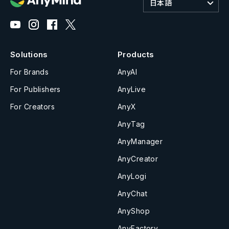
日本語
Solutions
Products
For Brands
AnyAI
For Publishers
AnyLive
For Creators
AnyX
AnyTag
AnyManager
AnyCreator
AnyLogi
AnyChat
AnyShop
AnyFactory