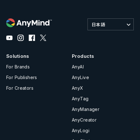
日本語
Solutions
Products
For Brands
AnyAI
For Publishers
AnyLive
For Creators
AnyX
AnyTag
AnyManager
AnyCreator
AnyLogi