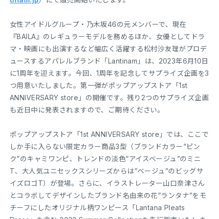
女性アイドルグループ・乃木坂46の元メンバーで、現在
『BAILA』のレギュラーモデルを務めるほか、女優としてドラ
マ・映画にも出演するなど幅広く活躍する松村沙友理がプロデ
ュースするアパレルブランド「Lantinam」は、2023年6月10日
に1周年を迎えます。今回、1周年を記念してサプライズ企画を3
つ用意いたしました。第一弾がポップアップストア「1st
ANNIVERSARY store」の開催です。残り2つのサプライズ企画
も近日中に発表されますので、ご期待ください。
ポップアップストア「1st ANNIVERSARY store」では、ここで
しか手に入らない限定カラー商品3型（ブランドカラー”ピン
ク”のキャミワンピ、トレンドの淡色”アイスベージュ”のミニ
T、大人気ユニセックスシリーズからは”ベージュ”のビッグサ
イズロゴT）が登場。さらに、イラストレーター山口奈津さん
とコラボしてデザインしたブランド名由来の花”ランタナ”をモ
チーフにしたオリジナル柄ワンピース「Lantana Pleats