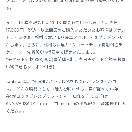
Dress」を含む 2023 Summer Collectionを先行販売いたしま
す。
また、1周年を記念した特別な機会もご用意しました。当日
17,000円（税込）以上商品をご購入いただいたお客様はブラン
ドディレクター松村沙友理より豪華ノベルティをプレゼントい
たします。さらに、松村沙友理と2ショットチェキ撮影付きチ
ケットを、先着100名様限定で販売いたします。
*チケット価格 ¥33,000(事前購入制、当日チケット金額分お買
い物できるクーポン付き)
Lantinamは、“七変化”という和名をもつ花、ランタナが由
来。”どんな瞬間でもその魅力を咲かせる、目が離せない存
在”がコンセプトのブランドです。1周年を迎える「1st
ANNIVERSARY strore」でLantinamの世界観を、是非お楽しみ
ください。