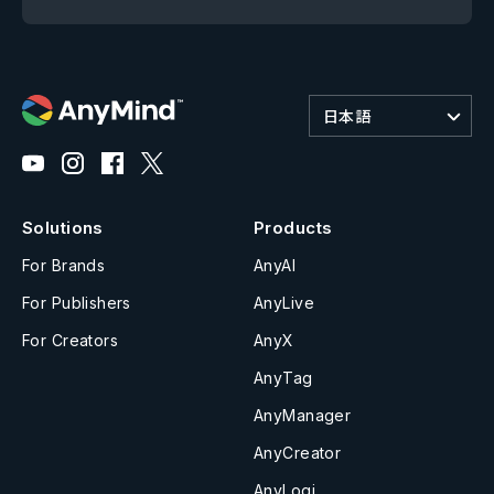
日本語
Solutions
Products
For Brands
AnyAI
For Publishers
AnyLive
For Creators
AnyX
AnyTag
AnyManager
AnyCreator
AnyLogi