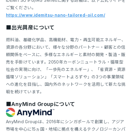
IDEMITSU IFG/IRG Seriesに関する詳細は、以下公式サイトを
ご覧ください。
https://www.idemitsu-nano-tailored-oil.com/
■出光興産について
燃料油、基礎化学品、高機能材、電力・再生可能エネルギー、
資源の各分野において、様々な分野のパートナー・顧客との信
頼関係をベースに、多様なエネルギーと素材の開発・製造・販
売を手掛けています。2050年カーボンニュートラル・循環型
社会の実現に向け、「一歩先のエネルギー」、「省資源・資源
循環ソリューション」「スマートよろずや」の3つの事業領域
への進化を目指し、国内外のネットワークを活用して新たな挑
戦を続けています。
■AnyMind Groupについて
AnyMind Groupは、2016年にシンガポールで創業し、アジア
市場を中心に15ヵ国・地域に拠点を構えるテクノロジーカンパ