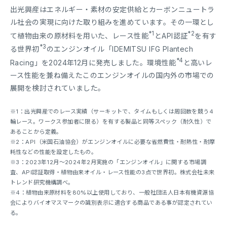
出光興産はエネルギー・素材の安定供給とカーボンニュートラ
ル社会の実現に向けた取り組みを進めています。その一環とし
*1
*2
て植物由来の原材料を用いた、レース性能
とAPI認証
を有す
*3
る世界初
のエンジンオイル「IDEMITSU IFG Plantech
*4
Racing」を2024年12月に発売しました。環境性能
と高いレ
ース性能を兼ね備えたこのエンジンオイルの国内外の市場での
展開を検討されていました。
※1：出光興産でのレース実績（サーキットで、タイムもしくは周回数を競う4
輪レース。ワークス参加者に限る）を有する製品と同等スペック（耐久性）で
あることから定義。
※2：API（米国石油協会）がエンジンオイルに必要な省燃費性・耐熱性・耐摩
耗性などの性能を設定したもの。
※3：2023年12月～2024年2月実施の「エンジンオイル」に関する市場調
査、API認証取得・植物由来オイル・レース性能の3点で世界初。株式会社未来
トレンド研究機構調べ。
※4：植物由来原材料を80%以上使用しており、一般社団法人日本有機資源協
会によりバイオマスマークの識別表示に適合する商品である事が認定されてい
る。