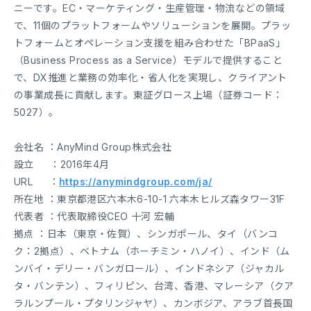
ニーです。EC・マーケティング・生産管理・物流などの領域
で、11個のプラットフォームやソリューションを展開。プラッ
トフォームとオペレーション支援を組み合わせた「BPaaS」
（Business Process as a Service）モデルで提供すること
で、DX推進と業務の効率化・省人化を実現し、クライアント
の事業成長に貢献します。東証グロース上場（証券コード：
5027）。
会社名 ：AnyMind Group株式会社
設立 ：2016年4月
URL ：
https://anymindgroup.com/ja/
所在地 ：東京都港区六本木6-10-1 六本木ヒルズ森タワー31F
代表者 ：代表取締役CEO 十河 宏輔
拠点 ：日本（東京・佐賀）、シンガポール、タイ（バンコ
ク：2拠点）、ベトナム（ホーチミン・ハノイ）、インド（ム
ンバイ・デリー・バンガロール）、インドネシア（ジャカル
タ・バンテン）、フィリピン、台湾、香港、マレーシア（クア
ラルンプール・プタリンジャヤ）、カンボジア、アラブ首長国