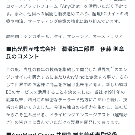
コマースプラットフォーム「AnyChat」を活用いただく予定で
す。また、他国への展開も順次進めており、越境ECサイトの構
築や物流、マーケティング施策の強化に取り組んでいます。
展開国：シンガポール、タイ、マレーシア、オーストラリア
■出光興産株式会社 潤滑油二部長 伊藤 則章
氏のコメント
*3
この度、当社の長年の技術を集約して開発した世界初
のエン
ジンオイルを販売するにあたりAnyMindと協業する事で、安心
して世界中のお客様に商品をお届け出来ると考え、新しい領域
ECのサービスを活用することを決めました。当社は1911 年の
創業以来、潤滑油の緻密なテーラード処方にこだわり続け、技
術力を磨いてきました。今後も独自の技術力を生かし、当社だ
からこそ生み出せる、ドライビングエンスージアスト（運転好
き）の皆さまに喜んでいただける製品を開発して参ります。
■AnyMind Group 共同創業者兼代表取締役