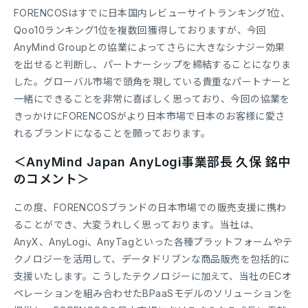
FORENCOSはすでに日本国内レビューサイトランキング1位、
Qoo10ランキング1位を複数回獲得しておりますが、今回
AnyMind Groupとの協業によってさらに大きなシナジー効果
を出せると判断し、パートナーシップを締結することになりま
した。グローバル市場で頭角を現している貴重なパートナーと
一緒にできることを非常に喜ばしく思っており、今回の協業を
きっかけにFORENCOSがより日本市場で日本のお客様に愛さ
れるブランドになることを願っております。
＜AnyMind Japan AnyLogi事業部長 久保 銘中
のコメント＞
この度、FORENCOSブランドの日本市場での販売支援に携わ
ることができ、大変うれしく思っております。当社は、
AnyX、AnyLogi、AnyTagといった各種プラットフォームやテ
クノロジーを活用して、データドリブンな商品販売を包括的に
支援いたします。こうしたテクノロジーに加えて、当社のECオ
ペレーションを組み合わせたBPaaSモデルのソリューションを