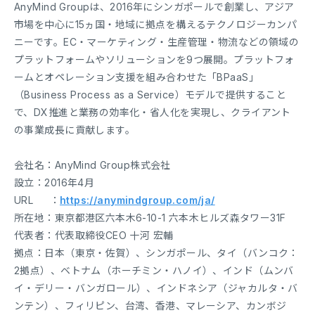
AnyMind Groupは、2016年にシンガポールで創業し、アジア
市場を中心に15ヵ国・地域に拠点を構えるテクノロジーカンパ
ニーです。EC・マーケティング・生産管理・物流などの領域の
プラットフォームやソリューションを9つ展開。プラットフォ
ームとオペレーション支援を組み合わせた「BPaaS」
（Business Process as a Service）モデルで提供すること
で、DX推進と業務の効率化・省人化を実現し、クライアント
の事業成長に貢献します。
会社名：AnyMind Group株式会社
設立：2016年4月
URL ：
https://anymindgroup.com/ja/
所在地：東京都港区六本木6-10-1 六本木ヒルズ森タワー31F
代表者：代表取締役CEO 十河 宏輔
拠点：日本（東京・佐賀）、シンガポール、タイ（バンコク：
2拠点）、ベトナム（ホーチミン・ハノイ）、インド（ムンバ
イ・デリー・バンガロール）、インドネシア（ジャカルタ・バ
ンテン）、フィリピン、台湾、香港、マレーシア、カンボジ