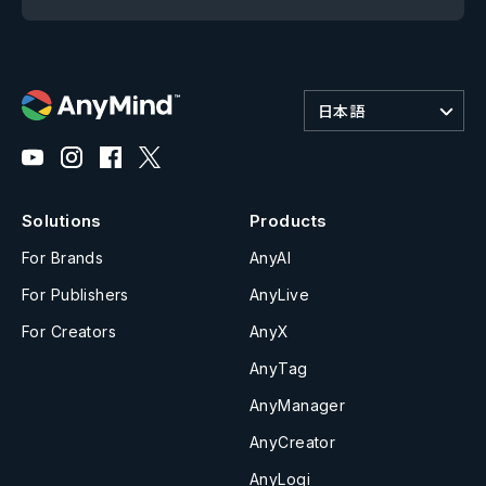
日本語
Solutions
Products
For Brands
AnyAI
For Publishers
AnyLive
For Creators
AnyX
AnyTag
AnyManager
AnyCreator
AnyLogi