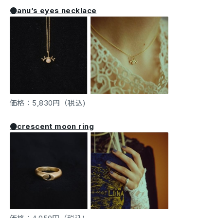
●anu’s eyes necklace
価格：5,830円（税込)
●crescent moon ring