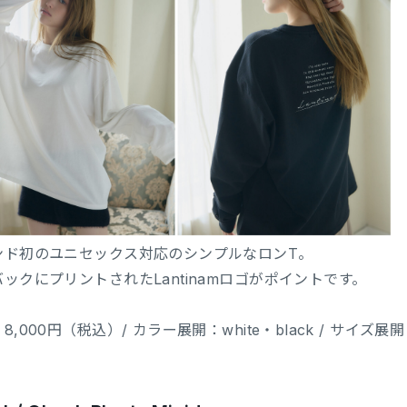
ンド初のユニセックス対応のシンプルなロンT。
ックにプリントされたLantinamロゴがポイントです。
8,000円（税込）/ カラー展開：white・black / サイズ展開