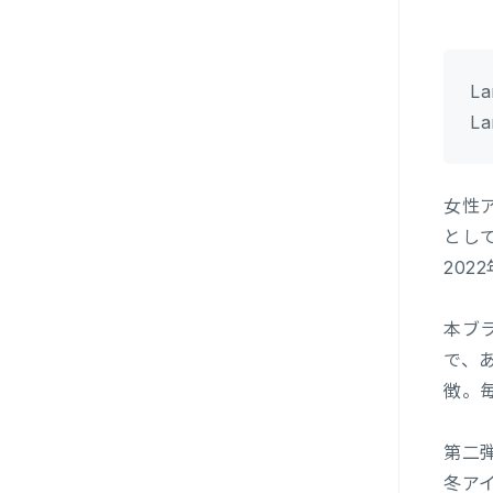
L
La
女性
とし
202
本ブラ
で、
徴。
第二弾
冬ア