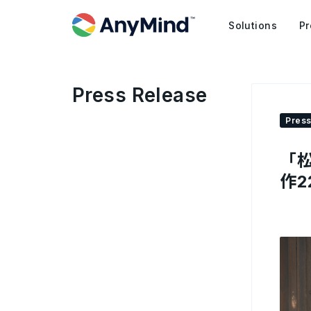
Solutions
Pr
Press Release
Press
「松
作2