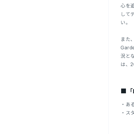
心を
してデ
い。
また、
Gar
況とな
は、2
■「
・あ
・ス