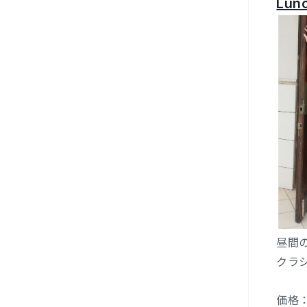
Lunc
昼間
クラ
価格：