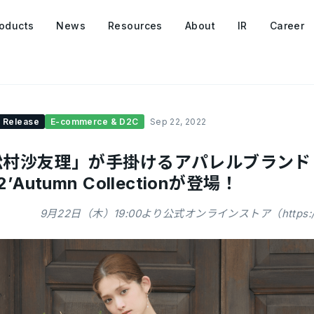
oducts
News
Resources
About
IR
Career
 Release
E-commerce & D2C
Sep 22, 2022
村沙友理」が手掛けるアパレルブランド「L
2’Autumn Collectionが登場！
9月22日（木）19:00より公式オンラインストア（https://