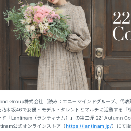
Mind Group株式会社（読み：エニーマインドグループ、代
元乃木坂46で女優・モデル・タレントとマルチに活動する「松
ド「Lantinam（ランティナム）」の第二弾 22’ Autumn Coll
ntinam公式オンラインストア（
https://lantinam.jp/
）にて販