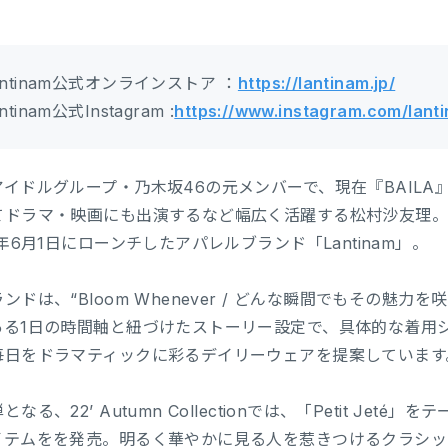
antinam公式オンラインストア ：
https://lantinam.jp/
ntinam公式Instagram :
https://www.instagram.com/lanti
アイドルグループ・乃木坂46の元メンバーで、現在『BAIL
てドラマ・映画にも出演するなど幅広く活躍する松村沙友理。
2年6月1日にローンチしたアパレルブランド「Lantinam」。
ンドは、“Bloom Whenever / どんな瞬間でもその魅
ある1日の時間軸と紐づけたストーリー設定で、具体的な着用
毎日をドラマティックに彩るデイリーウェアを提案しています
となる、22’ Autumn Collectionでは、「Petit J
イテムをを発売。明るく華やかに見る人を惹きつけるクラシッ