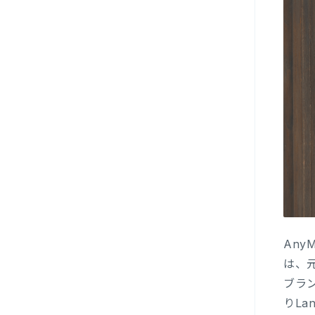
Any
は、
ブラン
りLa