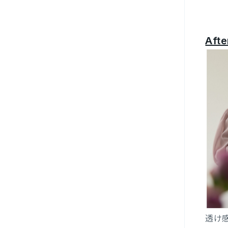
Afte
透け