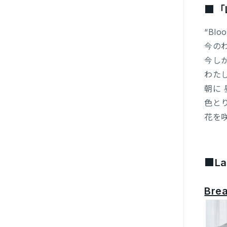
■「
“Blo
今の
今し
わた
朝に 
色と
花を
■La
Bre