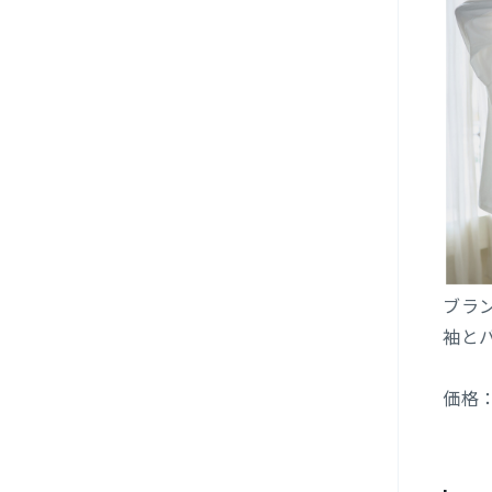
ブラ
袖とバ
価格：