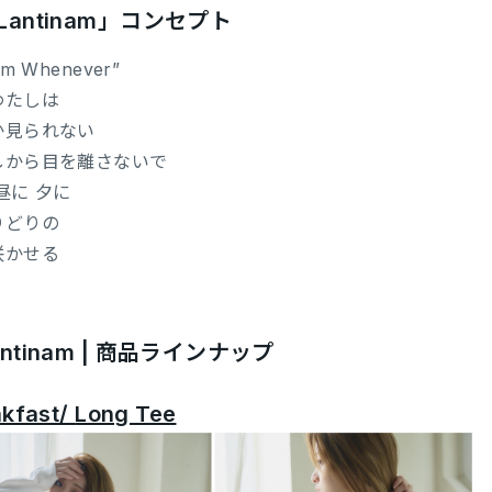
Lantinam」コンセプト
om Whenever”
わたしは
か見られない
しから目を離さないで
昼に 夕に
りどりの
咲かせる
ntinam | 商品ラインナップ
akfast/
Long Tee