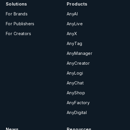
Solutions
Products
For Brands
AnyAI
For Publishers
AnyLive
For Creators
AnyX
AnyTag
AnyManager
AnyCreator
AnyLogi
AnyChat
AnyShop
AnyFactory
AnyDigital
News
Resources