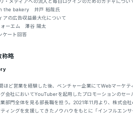
らアプリ・メディアへの流入と毎日ログインのためのガチャについ
 bakery 井戸 裕哉氏
メディアの広告収益最大化について
エム 澤谷 陽太
アンケート回答
敬称略
ry
間ほど営業を経験した後、ベンチャー企業にてWebマーケテ
グ会社においてYouTuberを起用したプロモーションのセ
部門全体を見る部長職を担う。2021年11月より、株式会社on t
ケティングを支援してきたノウハウをもとに「インフルエンサ
。