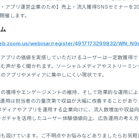
アプリ運営企業のため】売上・流入獲得SNSセミナーを2024
て開催します。
ーム
web.zoom.us/webinar/register/4917173299832/WN_N
やアプリの価値を実感していただけるユーザーは一定数獲得で
悩む声が多く聞かれます。ソーシャルメディアやストリーミン
定のアプリやメディアに集中しにくい現状です。
ーの獲得やエンゲージメントの維持、そして効果的な運用によ
運用は担当者の力量次第で収益が大幅に改善することがありま
と共に、メディアやアプリを運用する企業向けに、流入数増加や収
やガチャを活用したユーザー体験価値向上、広告運用の考え
間も設けています。ご不明点やお悩みなどありましたらお気軽