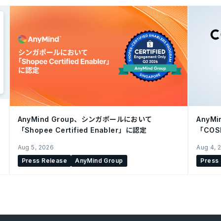
AnyMind Group、シンガポールにおいて
AnyM
「Shopee Certified Enabler」に認定
「CO
を開始
Aug 5, 2026
Aug 4, 
Press Release
AnyMind Group
Press