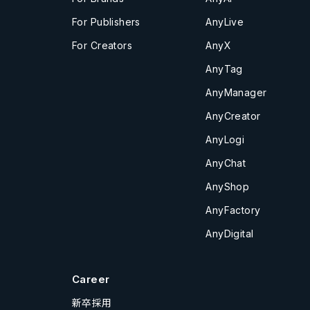
For Publishers
AnyLive
For Creators
AnyX
AnyTag
AnyManager
AnyCreator
AnyLogi
AnyChat
AnyShop
AnyFactory
AnyDigital
Career
新卒採用