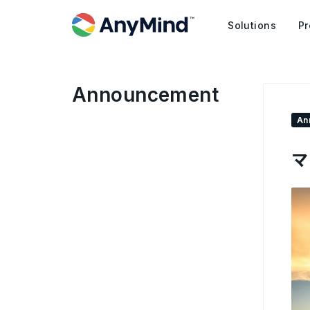
Solutions
Pr
Announcement
An
マ