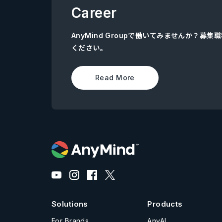
Career
AnyMind Groupで働いてみませんか？募
ください。
Read More
Solutions
Products
For Brands
AnyAI