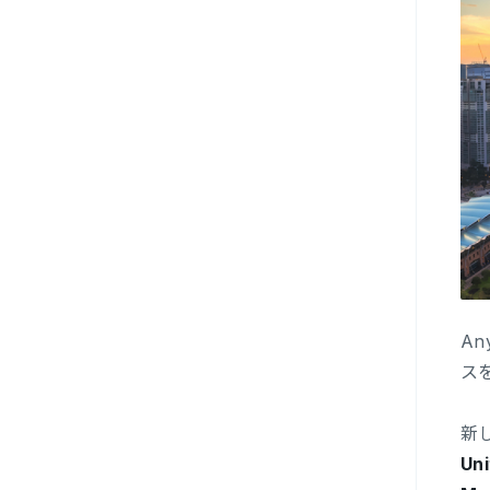
A
ス
新
Uni