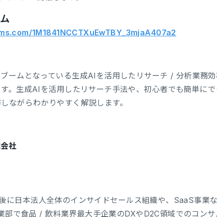
ーム
forms.com/1M1841NCCTXuEwTBY_3mjaA407a2
ームとなっている生成AIを活用したリサーチ / 分析業務効率
す。生成AIを活用したリサーチ手法や、初心者でも簡単に
作しながらわかりやすく解説します。
式会社
an入社後に日本法人全体のインサイドセールス組織や、SaaS
事業部で食品 / 飲料業界最大手企業のDXやD2C領域でのコ