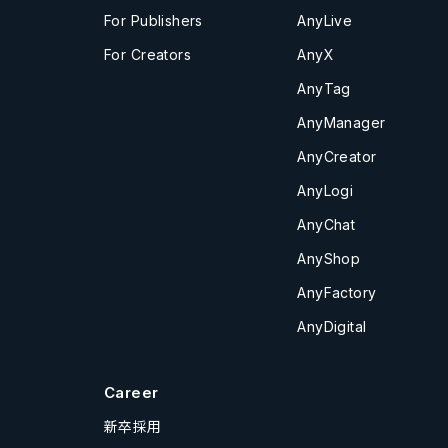
For Publishers
AnyLive
For Creators
AnyX
AnyTag
AnyManager
AnyCreator
AnyLogi
AnyChat
AnyShop
AnyFactory
AnyDigital
Career
新卒採用