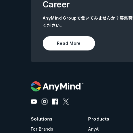
Career
AnyMind Groupで働いてみませんか？募
ください。
Read More
Solutions
Products
For Brands
AnyAI