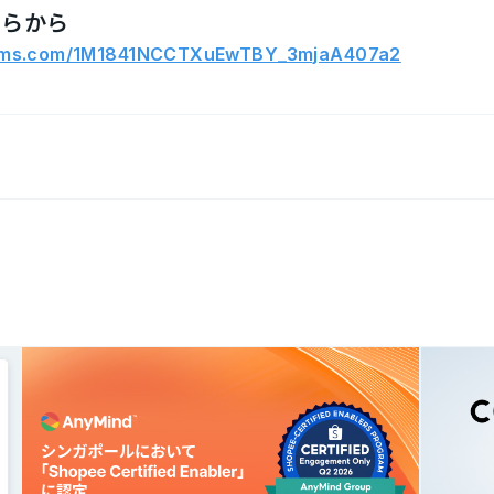
ちらから
forms.com/1M1841NCCTXuEwTBY_3mjaA407a2