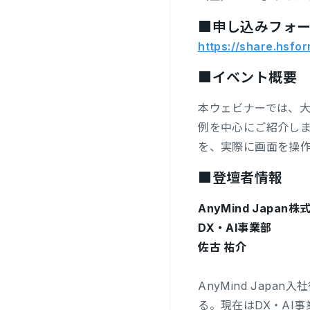
■申し込みフォ
https://share.hs
■イベント概要
本ウェビナーでは、大ブ
例を中心にご紹介しま
を、実際に画面を操
■登壇者情報
AnyMind Japan株
DX・AI事業部
佐古 祐介
AnyMind Jap
る。現在はDX・AI