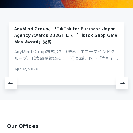
AnyMind Group、「TikTok for Business Japan
Agency Awards 2026」にて「TikTok Shop GMV
Max Award」受賞
AnyMind Group株式会社（読み：エニーマインドグ
ループ、代表取締役CEO：十河 宏輔、以下「当社」）
のグループ会社であるAnyMind Japan株式会社（代
Apr 17, 2026
表取締役：藤田 翔大）は、TikTok for Businessが主
Marketing Operation
催する「TikTok for Business Japan Agency
Awards 2026」において、「Strategic Sales部門」
にて今年より新設された「TikTok Shop GMV Max
Award」を受賞しました。 当社は、TikTok Shopに
おける広告ソリューション「GMV Max*¹」を日本市
場で先駆けて活用し、独自のデータとクリエイティブ
の知見を掛け合わせることで、クライアント企業の事
Our Offices
業成長および売上最大化に貢献しています。 ■受賞の