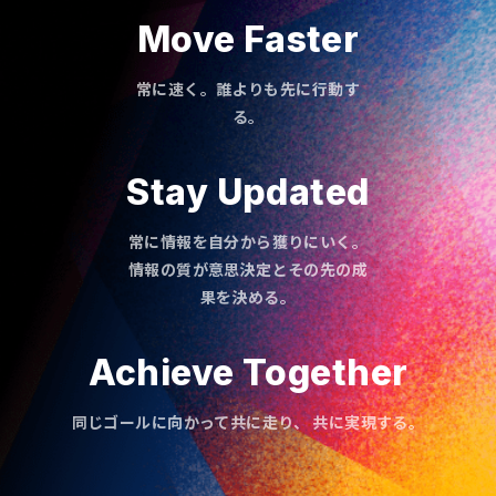
Move Faster
常に速く。誰よりも先に行動す
る。
Stay Updated
常に情報を自分から獲りにいく。
情報の質が意思決定とその先の成
果を決める。
Achieve Together
同じゴールに向かって共に走り、 共に実現する。