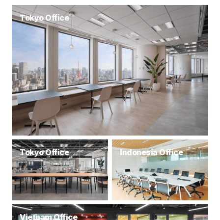
背景と評価ポイント 今回当社が受賞した「TikTok
Shop GMV Max Award」は、TikTok Shopにおける
Tokyo Office
売上（GMV*²）最大化を実現する広告ソリューション
「GMV Max」を活用し、Eコマース領域で顕著な成果
を上げた企業に贈られるものです。 当社は、日本市場
での「GMV Max」展開開始直後からいち早く導入を
進め、コンテンツ設計、アフィリエイト施策
Tokyo Office
Indonesia Office
Vietnam Office