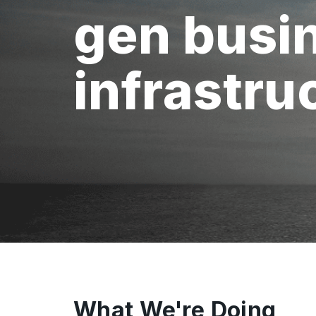
gen busi
infrastru
What We're Doing