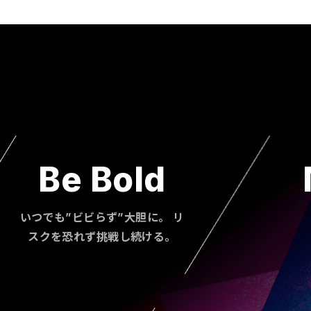
Be Bold
いつでも”ビビらず”大胆に。 リ
スクを恐れず挑戦し続ける。