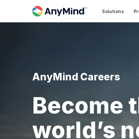
Solutions
Pr
AnyMind Careers
Become t
world’s 