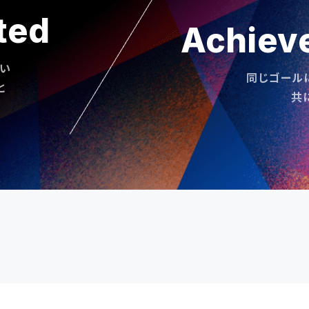
ted
Achiev
い
同じゴール
と
共